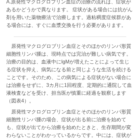
A.原発性マクログロブリン血症の治療の流れは、症状が
あるかどうかで異なります。 症状がある場合には抗がん
剤を用いた薬物療法で治療します。過粘稠度症候群があ
る場合には、すぐに血漿交換を行う必要があります。
原発性マクログロブリン血症とそのほかのリンパ形質
細胞性リンパ腫は、現時点では完治が難しい病気です。
治療の目的は、血液中にIgMが増えたことによって生じ
る症状を抑え、病気になる前と同じような生活を続ける
ことです。そのため、この病気による症状がない場合に
は治療をせずに、3カ月に1回程度、定期的に通院して血
液検査などを受け、担当医が慎重に経過を観察します
（図表4）。
原発性マクログロブリン血症とそのほかのリンパ形質
細胞性リンパ腫の場合、症状が出る前に治療を始めて
も、症状が出てから治療を始めたときと、生存期間が変
わらないことがわかっているからです。中には、症状が