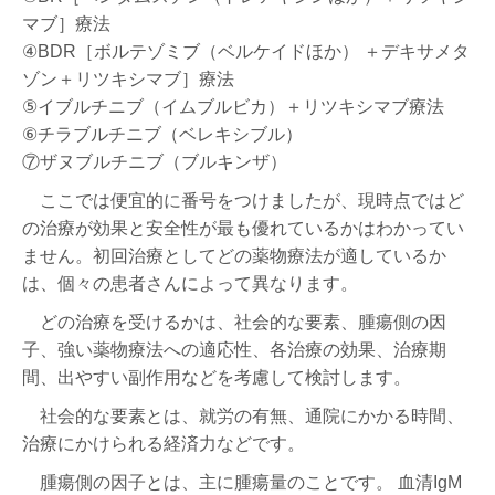
マブ］療法
④BDR［ボルテゾミブ（ベルケイドほか） ＋デキサメタ
ゾン＋リツキシマブ］療法
⑤イブルチニブ（イムブルビカ）＋リツキシマブ療法
⑥チラブルチニブ（ベレキシブル）
⑦ザヌブルチニブ（ブルキンザ）
ここでは便宜的に番号をつけましたが、現時点ではど
の治療が効果と安全性が最も優れているかはわかってい
ません。初回治療としてどの薬物療法が適しているか
は、個々の患者さんによって異なります。
どの治療を受けるかは、社会的な要素、腫瘍側の因
子、強い薬物療法への適応性、各治療の効果、治療期
間、出やすい副作用などを考慮して検討します。
社会的な要素とは、就労の有無、通院にかかる時間、
治療にかけられる経済力などです。
腫瘍側の因子とは、主に腫瘍量のことです。 血清IgM