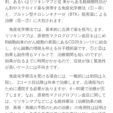
剤、あるいはリツキシマブと従 来からある殺細胞性抗が
ん剤やステロイド薬を併用する免疫化学療法（①～④）
と、ブルトン型チロシンキナーゼ（BTK）阻害薬に よる
治療（⑤～⑦）に大別されます。
免疫化学療法では、基本的に点滴で薬を投与します。
リツキシマブは、原発性マクログロブリン血症をはじめ
B細胞由来のがん細胞の表面にあるCD20タンパクに結合
し、がん細胞の増殖を抑える分子標的薬です。①と②は
効果も副作用もマイルドで、治療期間も短いのですが、
効果が出るまでに時間がかかるので、症状が強く緊急性
が高いケースには不向きです。
免疫化学療法を受ける場合には、一般的には初回は入
院し、2コース目以降は外来で治療します。点滴投与の
ために通院する必要がありますが、4～60週で治療が完
了します。なお、原発性マクログロブリン血症に関して
は、リツキシマブなどによる維持療法（治療効果の維
持、再発・再燃の予防のための治療） の有用性は証明さ