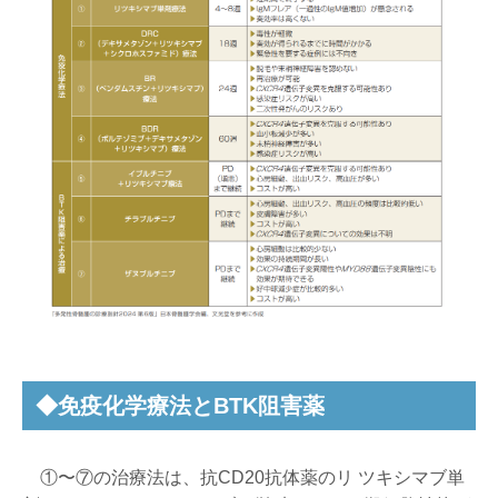
◆免疫化学療法とBTK阻害薬
①〜⑦の治療法は、抗CD20抗体薬のリ ツキシマブ単