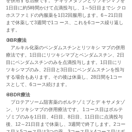
を併用する治療です。 デキサメタゾンとリツキシマブを
1日目に約5時間かけて点滴投与し、1～5日目までシ クロ
ホスファミドの内服薬を1日2回服用します。6～21日目
まで休薬して3週間で1コ ース、これを6コース繰り返し
ます。
③BR療法
アルキル化薬のベンダムスチンとリツキシ マブの併用
療法です。1日目にリツキシマブとベンダムスチン、2日
目にベンダムスチンのみを点滴投与します。1日目にリ
ツキシマブのみ、2日目と3日目にベンダムスチンを投与
する場合もあります。その後は休薬し、28日間を1コー
スとして、6コース続けます。
④BDR療法
プロテアソーム阻害薬のボルテゾミブとデ キサメタゾ
ン、リツキシマブの併用療法です。 1コース目はボルテ
ゾミブのみを1日目、4日目、8日目、11日目に点滴投与
後、12～21日目まで休薬し、3週間で終了します。2コー
ス目と5コース目は3つの薬、3コース目と4コース目はボ