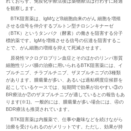
れておらず、免疫化学療法後は薬物療法は行わずに経過
を観察します。
BTK阻害薬は、IgMなどB細胞由来のがん 細胞を増殖
させる信号を仲介するブルトン型チロシンキナーゼ
（BTK）というタンパク（酵素）の働きを阻害する分子
標的薬です。IgMを増殖させる信号の伝達を阻害するこ
とで、がん細胞の増殖を抑えて死滅させます。
原発性マクログロブリン血症とそのほかのリンパ形質
細胞性リンパ腫の治療に用いられるBTK阻害薬には、イ
ブルチニブ、チラブルチニブ、ザヌブルチニブの3種類
があります。腫瘍量が多い、あるいは過粘稠度症候群を
起こしているケースでは、短期間で効果が出やすい③の
BR療法か⑦のザヌブルチニブが適しているとの報告もあ
ります(※1)。⼀般的には、腫瘍量が多い場合には、④の
BDR療法も推奨されています。
BTK阻害薬は内服薬で、仕事や趣味などを続けながら
治療を受けられるのがメリットです。ただし、効果が持