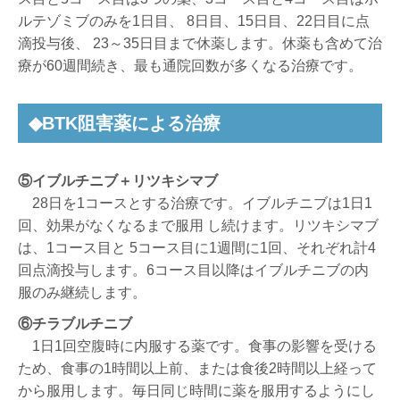
ルテゾミブのみを1日目、 8日目、15日目、22日目に点
滴投与後、 23～35日目まで休薬します。休薬も含めて治
療が60週間続き、最も通院回数が多くなる治療です。
◆BTK阻害薬による治療
⑤イブルチニブ＋リツキシマブ
28日を1コースとする治療です。イブルチニブは1日1
回、効果がなくなるまで服用 し続けます。リツキシマブ
は、1コース目と 5コース目に1週間に1回、それぞれ計4
回点滴投与します。6コース目以降はイブルチニブの内
服のみ継続します。
⑥チラブルチニブ
1日1回空腹時に内服する薬です。食事の影響を受ける
ため、食事の1時間以上前、または食後2時間以上経って
から服用します。毎日同じ時間に薬を服用するようにし