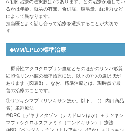
A.初回治療の選択肢は7つあります。どの治療が適してい
るかは年齢、就労の有無、合併症、腫瘍量、経済力など
によって異なります。
担当医とよく話し合って治療を選択することが大切で
す。
◆WM/LPLの標準治療
原発性マクログロブリン血症とそのほかのリンパ形質
細胞性リンパ腫の標準治療には、以下の7つの選択肢が
あります（図表8）。なお、標準治療とは、現時点で最
善の治療のことです。
①リツキシマブ（リツキサンほか。以下、（） 内は商品
名）単剤療法
②DRC［デキサメタゾン（デカドロンほか）＋リツキシ
マブ＋シクロホスファミド（エンドキサン）］療法
③BR［ベンダムスチン（トレアキシンほか）＋リツキシ