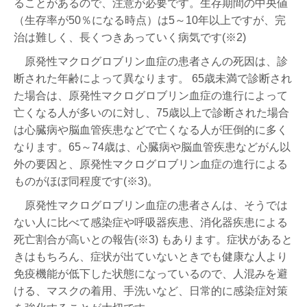
ることがあるので、注意が必要です。生存期間の中央値
（生存率が50％になる時点）は5～10年以上ですが、完
治は難しく、長くつきあっていく病気です(※2)
原発性マクログロブリン血症の患者さんの死因は、診
断された年齢によって異なります。 65歳未満で診断され
た場合は、原発性マクログロブリン血症の進行によって
亡くなる人が多いのに対し、75歳以上で診断された場合
は心臓病や脳血管疾患などで亡くなる人が圧倒的に多く
なります。65～74歳は、心臓病や脳血管疾患などがん以
外の要因と、原発性マクログロブリン血症の進行による
ものがほぼ同程度です(※3)。
原発性マクログロブリン血症の患者さんは、そうでは
ない人に比べて感染症や呼吸器疾患、消化器疾患による
死亡割合が高いとの報告(※3) もあります。症状があると
きはもちろん、症状が出ていないときでも健康な人より
免疫機能が低下した状態になっているので、人混みを避
ける、マスクの着用、手洗いなど、日常的に感染症対策