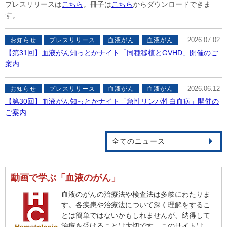
プレスリリースは
こちら
。冊子は
こちら
からダウンロードできま
す。
2026.07.02
お知らせ
プレスリリース
血液がん
血液がん
【第31回】血液がん知っとかナイト「同種移植とGVHD」開催のご
案内
2026.06.12
お知らせ
プレスリリース
血液がん
血液がん
【第30回】血液がん知っとかナイト「急性リンパ性白血病」開催の
ご案内
全てのニュース
動画で学ぶ「血液のがん」
血液のがんの治療法や検査法は多岐にわたりま
す。各疾患や治療法について深く理解をするこ
とは簡単ではないかもしれませんが、納得して
治療を受けることは大切です。このサイトは、