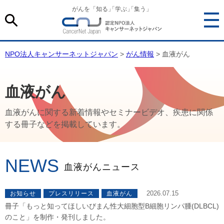
がんを「知る
」
「学ぶ
」
「集う」
NPO法人キャンサーネットジャパン
>
がん情報
> 血液がん
血液がん
血液がんに関する新着情報やセミナービデオ、疾患に関係
する冊子などを掲載しています。
NEWS
血液がんニュース
2026.07.15
お知らせ
プレスリリース
血液がん
冊子「もっと知ってほしいびまん性大細胞型B細胞リンパ腫(DLBCL)
のこと」を制作・発刊しました。