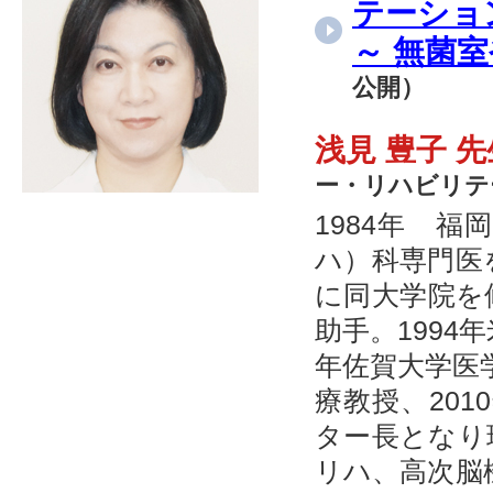
テーショ
～ 無菌
公開）
浅見 豊子 
ー・リハビリテ
1984年 
ハ）科専門医
に同大学院を
助手。1994
年佐賀大学医学
療教授、20
ター長となり
リハ、高次脳