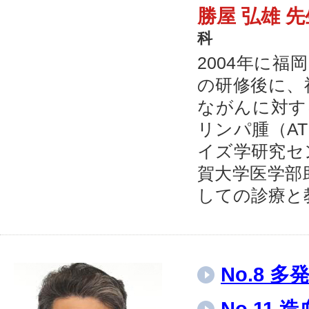
勝屋 弘雄 
科
2004年に
の研修後に、
ながんに対す
リンパ腫（AT
イズ学研究セン
賀大学医学部
しての診療と
No.8 