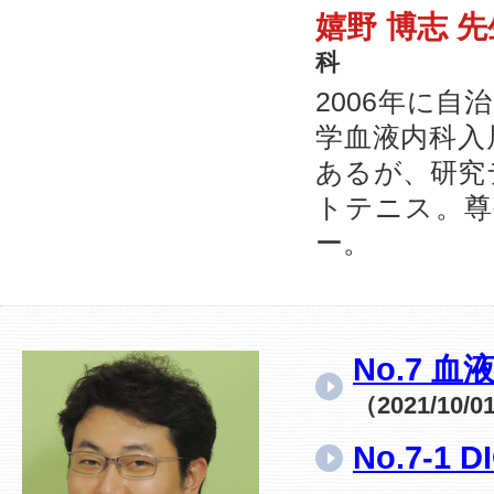
嬉野 博志 
科
2006年に
学血液内科入
あるが、研究
トテニス。尊
ー。
No.7 
（2021/10/
No.7-