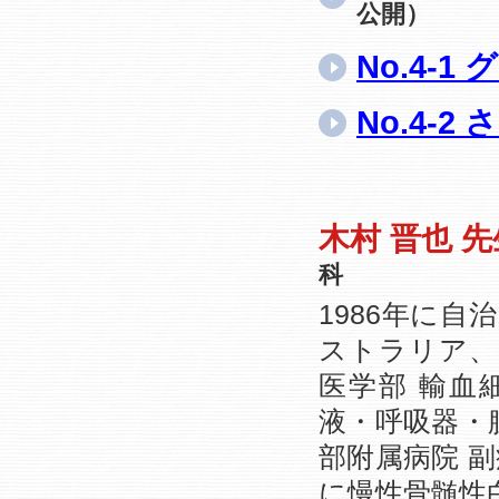
公開）
No.4-
No.4-
木村 晋也 
科
1986年に
ストラリア、
医学部 輸血
液・呼吸器・
部附属病院 
に慢性骨髄性