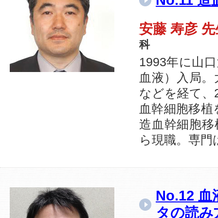
No.11
安藤 寿彦 
科
1993年に
血液）入局。
などを経て、
血幹細胞移植
造血幹細胞移
ら現職。専門
No.1
タの読み