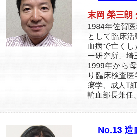
末岡 榮三朗
1984年佐
として臨床活
血病で亡くし
ー研究所、埼
1999年から
り臨床検査医
瘍学、成人T
輸血部長兼任、
No.1