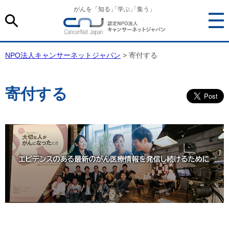
がんを「知る
」
「学ぶ
」
「集う」
NPO法人キャンサーネットジャパン
> 寄付する
寄付する