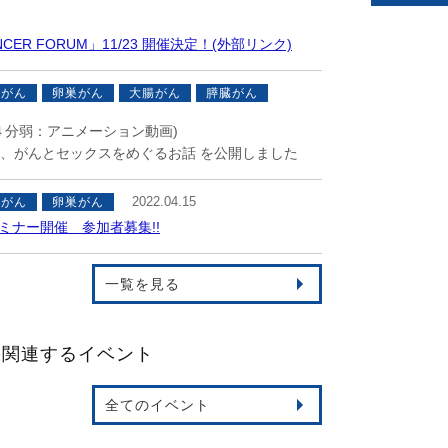
CER FORUM」11/23 開催決定！(外部リンク)
腺がん
卵巣がん
大腸がん
膵臓がん
４分弱：アニメーション動画)
、がんとセックスをめぐるお話 を公開しました
2022.04.15
腺がん
卵巣がん
ミナー開催 参加者募集!!
一覧を見る
に関連するイベント
全てのイベント