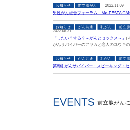
2022.11.09
お知らせ
前立腺がん
男性がん総合フォーラム「Mo-FESTA CAN
お知らせ
がん共通
乳がん
前立
2022.05.31
「したい？する？～がんとセックス～」
(
がんサバイバーのアヤカと恋人のユウキの
お知らせ
がん共通
乳がん
前立
第8回 がんサバイバー・スピーキング・セ
EVENTS
前立腺がん