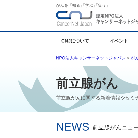
がんを「知る
」
「学ぶ
」
「集う」
CNJについて
イベント
NPO法人キャンサーネットジャパン
>
が
前立腺がん
前立腺がんに関する新着情報やセミ
NEWS
前立腺がんニュ