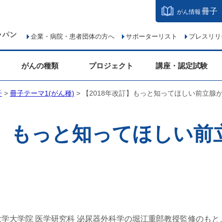
冊子
がん情報
企業・病院・患者団体の方へ
サポーターリスト
プレスリリ
がんの種類
プロジェクト
講座・認定試験
子
>
冊子テーマ1(がん種)
> 【2018年改訂】もっと知ってほしい前立腺
訂】もっと知ってほしい
学大学院 医学研究科 泌尿器外科学の堀江重郎教授監修のもと