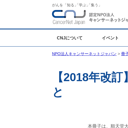
がんを「知る
」
「学ぶ
」
「集う」
CNJについて
イベント
NPO法人キャンサーネットジャパン
>
冊
【2018年改
と
本冊子は、順天堂大