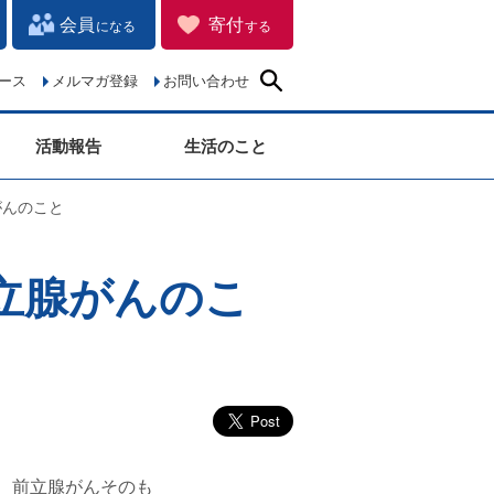
会員
寄付
になる
する
ース
メルマガ登録
お問い合わせ
活動報告
生活のこと
がんのこと
前立腺がんのこ
、前立腺がんそのも