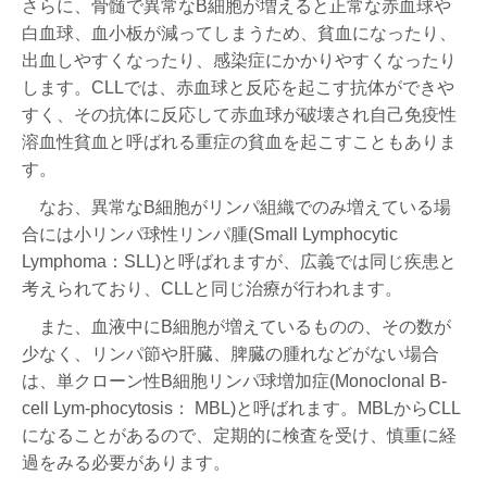
さらに、骨髄で異常なB細胞が増えると正常な赤血球や
白血球、血小板が減ってしまうため、貧血になったり、
出血しやすくなったり、感染症にかかりやすくなったり
します。CLLでは、赤血球と反応を起こす抗体ができや
すく、その抗体に反応して赤血球が破壊され自己免疫性
溶血性貧血と呼ばれる重症の貧血を起こすこともありま
す。
なお、異常なB細胞がリンパ組織でのみ増えている場
合には小リンパ球性リンパ腫(Small Lymphocytic
Lymphoma：SLL)と呼ばれますが、広義では同じ疾患と
考えられており、CLLと同じ治療が行われます。
また、血液中にB細胞が増えているものの、その数が
少なく、リンパ節や肝臓、脾臓の腫れなどがない場合
は、単クローン性B細胞リンパ球増加症(Monoclonal B-
cell Lym-phocytosis： MBL)と呼ばれます。MBLからCLL
になることがあるので、定期的に検査を受け、慎重に経
過をみる必要があります。