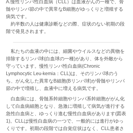
A.慢性リンパ性白血病（CLL）は血液がんの一種で、骨
髄やリンパ節の中で異常なB細胞がゆっくりと増殖する
病気です。
約半数の人は健康診断などの際、症状のない初期の段
階で発見されます。
私たちの血液の中には、細菌やウイルスなどの異物を
排除するリンパ球(白血球の一種)があり、体を外敵から
守っています。慢性リンパ性白血病(Chronic
Lymphocytic Leu-kemia：CLL)は、そのリンパ球のう
ち、がん化した異常なB細胞(Bリンパ球)が骨髄やリンパ
節の中で増殖し、血液中に増える病気です。
白血病には、骨髄系幹細胞やリンパ系幹細胞ががん化
して白血病細胞となり、急激に増殖して病気が進行する
急性白血病と、ゆっくり進む慢性白血病があります(図表
1)。CLLは慢性白血病の一つで、一般的には進行がゆっ
くりです。初期の段階では自覚症状はなく、CLL患者さ