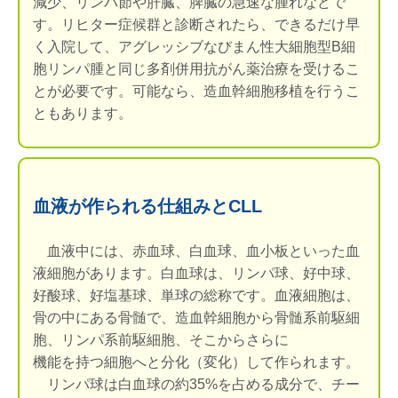
減少、リンパ節や肝臓、脾臓の急速な腫れなどで
す。リヒター症候群と診断されたら、できるだけ早
く入院して、アグレッシブなびまん性大細胞型B細
胞リンパ腫と同じ多剤併用抗がん薬治療を受けるこ
とが必要です。可能なら、造血幹細胞移植を行うこ
ともあります。
血液が作られる仕組みとCLL
血液中には、赤血球、白血球、血小板といった血
液細胞があります。白血球は、リンパ球、好中球、
好酸球、好塩基球、単球の総称です。血液細胞は、
骨の中にある骨髄で、造血幹細胞から骨髄系前駆細
胞、リンパ系前駆細胞、そこからさらに
機能を持つ細胞へと分化（変化）して作られます。
リンパ球は白血球の約35%を占める成分で、チー