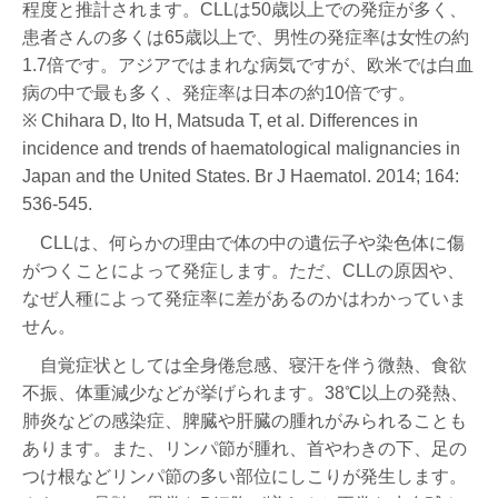
程度と推計されます。CLLは50歳以上での発症が多く、
患者さんの多くは65歳以上で、男性の発症率は女性の約
1.7倍です。アジアではまれな病気ですが、欧米では白血
病の中で最も多く、発症率は日本の約10倍です。
※ Chihara D, Ito H, Matsuda T, et al. Differences in
incidence and trends of haematological malignancies in
Japan and the United States. Br J Haematol. 2014; 164:
536-545.
CLLは、何らかの理由で体の中の遺伝子や染色体に傷
がつくことによって発症します。ただ、CLLの原因や、
なぜ人種によって発症率に差があるのかはわかっていま
せん。
自覚症状としては全身倦怠感、寝汗を伴う微熱、食欲
不振、体重減少などが挙げられます。38℃以上の発熱、
肺炎などの感染症、脾臓や肝臓の腫れがみられることも
あります。また、リンパ節が腫れ、首やわきの下、足の
つけ根などリンパ節の多い部位にしこりが発生します。