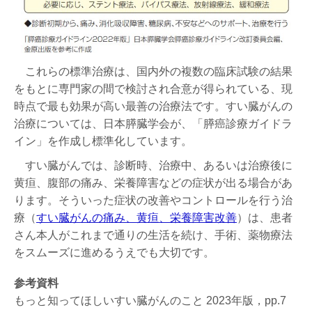
これらの標準治療は、国内外の複数の臨床試験の結果
をもとに専門家の間で検討され合意が得られている、現
時点で最も効果が高い最善の治療法です。すい臓がんの
治療については、日本膵臓学会が、「膵癌診療ガイドラ
イン」を作成し標準化しています。
すい臓がんでは、診断時、治療中、あるいは治療後に
黄疸、腹部の痛み、栄養障害などの症状が出る場合があ
ります。そういった症状の改善やコントロールを行う治
療（
すい臓がんの痛み、黄疸、栄養障害改善
）は、患者
さん本人がこれまで通りの生活を続け、手術、薬物療法
をスムーズに進めるうえでも大切です。
参考資料
もっと知ってほしいすい臓がんのこと 2023年版，pp.7