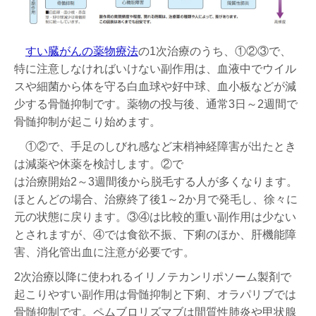
すい臓がんの薬物療法
の1次治療のうち、①②③で、
特に注意しなければいけない副作用は、血液中でウイル
スや細菌から体を守る白血球や好中球、血小板などが減
少する骨髄抑制です。薬物の投与後、通常3日～2週間で
骨髄抑制が起こり始めます。
①②で、手足のしびれ感など末梢神経障害が出たとき
は減薬や休薬を検討します。②で
は治療開始2～3週間後から脱毛する人が多くなります。
ほとんどの場合、治療終了後1～2か月で発毛し、徐々に
元の状態に戻ります。③④は比較的重い副作用は少ない
とされますが、④では食欲不振、下痢のほか、肝機能障
害、消化管出血に注意が必要です。
2次治療以降に使われるイリノテカンリポソーム製剤で
起こりやすい副作用は骨髄抑制と下痢、オラパリブでは
骨髄抑制です。ペムブロリズマブは間質性肺炎や甲状腺