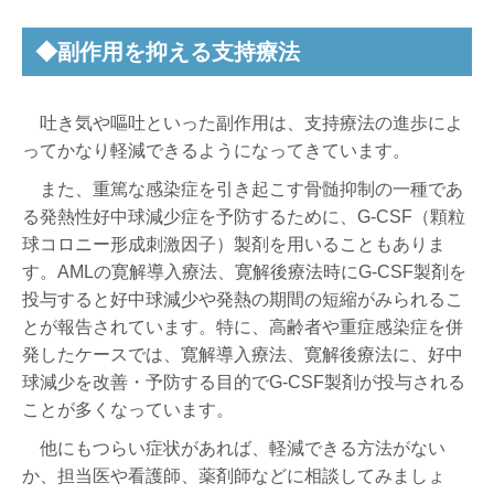
◆副作用を抑える支持療法
吐き気や嘔吐といった副作用は、支持療法の進歩によ
ってかなり軽減できるようになってきています。
また、重篤な感染症を引き起こす骨髄抑制の一種であ
る発熱性好中球減少症を予防するために、G-CSF（顆粒
球コロニー形成刺激因子）製剤を用いることもありま
す。AMLの寛解導入療法、寛解後療法時にG-CSF製剤を
投与すると好中球減少や発熱の期間の短縮がみられるこ
とが報告されています。特に、高齢者や重症感染症を併
発したケースでは、寛解導入療法、寛解後療法に、好中
球減少を改善・予防する目的でG-CSF製剤が投与される
ことが多くなっています。
他にもつらい症状があれば、軽減できる方法がない
か、担当医や看護師、薬剤師などに相談してみましょ