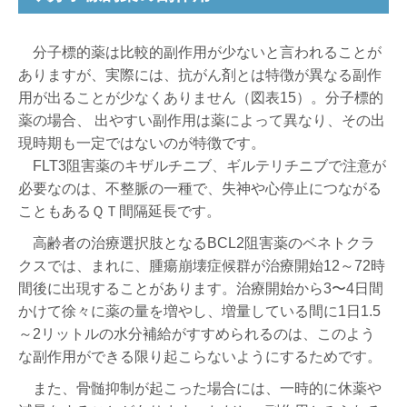
分子標的薬は比較的副作用が少ないと言われることが
ありますが、実際には、抗がん剤とは特徴が異なる副作
用が出ることが少なくありません（図表15）。分子標的
薬の場合、 出やすい副作用は薬によって異なり、その出
現時期も一定ではないのが特徴です。
FLT3阻害薬のキザルチニブ、ギルテリチニブで注意が
必要なのは、不整脈の一種で、失神や心停止につながる
こともあるＱＴ間隔延長です。
高齢者の治療選択肢となるBCL2阻害薬のベネトクラ
クスでは、まれに、腫瘍崩壊症候群が治療開始12～72時
間後に出現することがあります。治療開始から3〜4日間
かけて徐々に薬の量を増やし、増量している間に1日1.5
～2リットルの水分補給がすすめられるのは、このよう
な副作用ができる限り起こらないようにするためです。
また、骨髄抑制が起こった場合には、一時的に休薬や