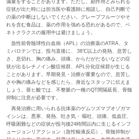
減量をすることがあります。ただし、副作用とみられる
症状が出た時には担当医や看護師に相談し、自己判断で
の薬の中断はしないでください。グレープフルーツやそ
れを含む食品は、薬の作用を強める恐れがあるので、ベ
ネトクラクスの服用中は避けましょう。
急性前骨髄球性白血病（APL）の治療薬のATRA、タ
ミバロテンでは、投与直後に、 38℃以上の発熱、息苦し
さ、息切れ、胸の痛み、頭痛、からだがだるいなどの症
状が出るレチノイン酸症候群、APL分化症候群が生じる
ことがあります。早期発見・治療が重要なので、息苦し
さや胸の痛みなどを感じたら、身近なスタッフに伝えま
しょう。亜ヒ酸では、不整脈の一種のQT間隔延長、骨髄
抑制に注意が必要です。
再発治療に用いられる抗体薬のゲムツズマブオゾガマ
イシンは、悪寒、発熱、吐き気・ 嘔吐、頭痛、低血圧、
呼吸困難などの症状が投与後24時間以内に生じるインフ
ュージョンリアクション（急性輸液反応）、骨髄抑制が