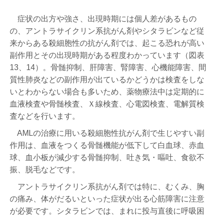
症状の出方や強さ、出現時期には個人差があるもの
の、アントラサイクリン系抗がん剤やシタラビンなど従
来からある殺細胞性の抗がん剤では、起こる恐れが高い
副作用とその出現時期がある程度わかっています（図表
13、14）。骨髄抑制、肝障害、腎障害、心機能障害、間
質性肺炎などの副作用が出ているかどうかは検査をしな
いとわからない場合も多いため、薬物療法中は定期的に
血液検査や骨髄検査、Ｘ線検査、心電図検査、電解質検
査などを行います。
AMLの治療に用いる殺細胞性抗がん剤で生じやすい副
作用は、血液をつくる骨髄機能が低下して白血球、赤血
球、血小板が減少する骨髄抑制、吐き気・嘔吐、食欲不
振、脱毛などです。
アントラサイクリン系抗がん剤では特に、むくみ、胸
の痛み、体がだるいといった症状が出る心筋障害に注意
が必要です。シタラビンでは、まれに投与直後に呼吸困