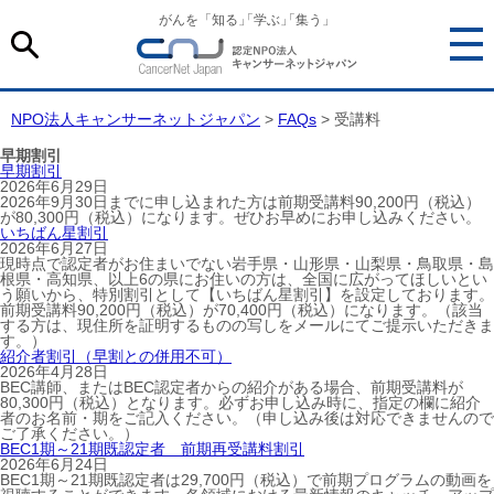
がんを「知る
」
「学ぶ
」
「集う」
NPO法人キャンサーネットジャパン
>
FAQs
>
受講料
早期割引
早期割引
2026年6月29日
2026年9月30日までに申し込まれた方は前期受講料90,200円（税込）
が80,300円（税込）になります。ぜひお早めにお申し込みください。
いちばん星割引
2026年6月27日
現時点で認定者がお住まいでない岩手県・山形県・山梨県・鳥取県・島
根県・高知県、以上6の県にお住いの方は、全国に広がってほしいとい
う願いから、特別割引として【いちばん星割引】を設定しております。
前期受講料90,200円（税込）が70,400円（税込）になります。（該当
する方は、現住所を証明するものの写しをメールにてご提示いただきま
す。）
紹介者割引（早割との併用不可）
2026年4月28日
BEC講師、またはBEC認定者からの紹介がある場合、前期受講料が
80,300円（税込）となります。必ずお申し込み時に、指定の欄に紹介
者のお名前・期をご記入ください。（申し込み後は対応できませんので
ご了承ください。）
BEC1期～21期既認定者 前期再受講料割引
2026年6月24日
BEC1期～21期既認定者は29,700円（税込）で前期プログラムの動画を