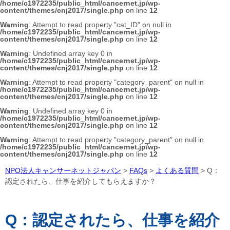
/home/c1972235/public_html/cancernet.jp/wp-
content/themes/cnj2017/single.php
on line
12
Warning
: Attempt to read property "cat_ID" on null in
/home/c1972235/public_html/cancernet.jp/wp-
content/themes/cnj2017/single.php
on line
12
Warning
: Undefined array key 0 in
/home/c1972235/public_html/cancernet.jp/wp-
content/themes/cnj2017/single.php
on line
12
Warning
: Attempt to read property "category_parent" on null in
/home/c1972235/public_html/cancernet.jp/wp-
content/themes/cnj2017/single.php
on line
12
Warning
: Undefined array key 0 in
/home/c1972235/public_html/cancernet.jp/wp-
content/themes/cnj2017/single.php
on line
12
Warning
: Attempt to read property "category_parent" on null in
/home/c1972235/public_html/cancernet.jp/wp-
content/themes/cnj2017/single.php
on line
12
NPO法人キャンサーネットジャパン
>
FAQs
>
よくある質問
>
Q：
認定されたら、仕事を紹介してもらえますか？
Q：認定されたら、仕事を紹介