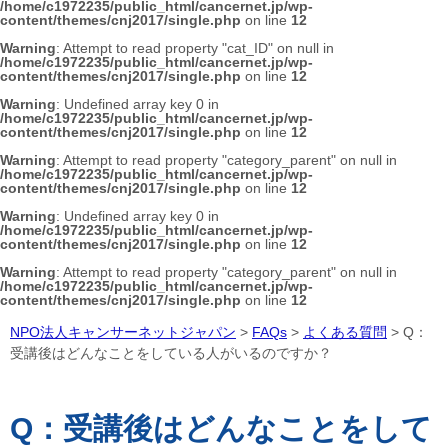
/home/c1972235/public_html/cancernet.jp/wp-
content/themes/cnj2017/single.php
on line
12
Warning
: Attempt to read property "cat_ID" on null in
/home/c1972235/public_html/cancernet.jp/wp-
content/themes/cnj2017/single.php
on line
12
Warning
: Undefined array key 0 in
/home/c1972235/public_html/cancernet.jp/wp-
content/themes/cnj2017/single.php
on line
12
Warning
: Attempt to read property "category_parent" on null in
/home/c1972235/public_html/cancernet.jp/wp-
content/themes/cnj2017/single.php
on line
12
Warning
: Undefined array key 0 in
/home/c1972235/public_html/cancernet.jp/wp-
content/themes/cnj2017/single.php
on line
12
Warning
: Attempt to read property "category_parent" on null in
/home/c1972235/public_html/cancernet.jp/wp-
content/themes/cnj2017/single.php
on line
12
NPO法人キャンサーネットジャパン
>
FAQs
>
よくある質問
>
Q：
受講後はどんなことをしている人がいるのですか？
Q：受講後はどんなことをして