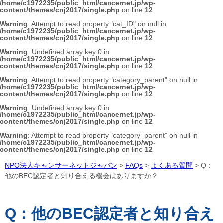
/home/c1972235/public_html/cancernet.jp/wp-
content/themes/cnj2017/single.php
on line
12
Warning
: Attempt to read property "cat_ID" on null in
/home/c1972235/public_html/cancernet.jp/wp-
content/themes/cnj2017/single.php
on line
12
Warning
: Undefined array key 0 in
/home/c1972235/public_html/cancernet.jp/wp-
content/themes/cnj2017/single.php
on line
12
Warning
: Attempt to read property "category_parent" on null in
/home/c1972235/public_html/cancernet.jp/wp-
content/themes/cnj2017/single.php
on line
12
Warning
: Undefined array key 0 in
/home/c1972235/public_html/cancernet.jp/wp-
content/themes/cnj2017/single.php
on line
12
Warning
: Attempt to read property "category_parent" on null in
/home/c1972235/public_html/cancernet.jp/wp-
content/themes/cnj2017/single.php
on line
12
NPO法人キャンサーネットジャパン
>
FAQs
>
よくある質問
>
Q：
他のBEC認定者と知り合える機会はありますか？
Q：他のBEC認定者と知り合え