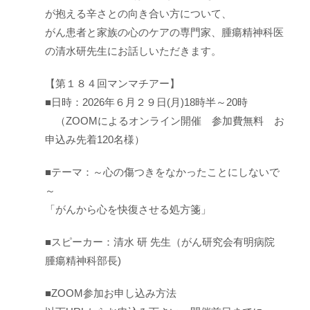
が抱える辛さとの向き合い方について、
がん患者と家族の心のケアの専門家、腫瘍精神科医
の清水研先生にお話しいただきます。
【第１８４回マンマチアー】
■日時：2026年６月２９日(月)18時半～20時
（ZOOMによるオンライン開催 参加費無料 お
申込み先着120名様）
■テーマ：～心の傷つきをなかったことにしないで
～
「がんから心を快復させる処方箋」
■スピーカー：清水 研 先生（がん研究会有明病院
腫瘍精神科部長)
■ZOOM参加お申し込み方法