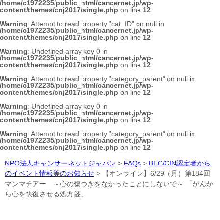
/home/c1972235/public_html/cancernet.jp/wp-
content/themes/cnj2017/single.php
on line
12
Warning
: Attempt to read property "cat_ID" on null in
/home/c1972235/public_html/cancernet.jp/wp-
content/themes/cnj2017/single.php
on line
12
Warning
: Undefined array key 0 in
/home/c1972235/public_html/cancernet.jp/wp-
content/themes/cnj2017/single.php
on line
12
Warning
: Attempt to read property "category_parent" on null in
/home/c1972235/public_html/cancernet.jp/wp-
content/themes/cnj2017/single.php
on line
12
Warning
: Undefined array key 0 in
/home/c1972235/public_html/cancernet.jp/wp-
content/themes/cnj2017/single.php
on line
12
Warning
: Attempt to read property "category_parent" on null in
/home/c1972235/public_html/cancernet.jp/wp-
content/themes/cnj2017/single.php
on line
12
NPO法人キャンサーネットジャパン
>
FAQs
>
BEC/CIN認定者から
のイベント情報等のお知らせ
>
【オンライン】6/29（月）第184回
マンマチアー ～心の傷つきをなかったことにしないで～ 「がんか
ら心を快復させる処方箋」