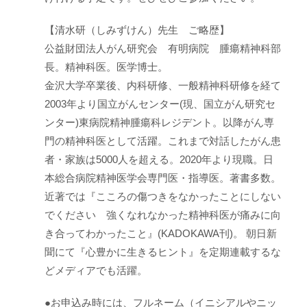
【清水研（しみずけん）先生 ご略歴】
公益財団法人がん研究会 有明病院 腫瘍精神科部
長。精神科医。医学博士。
金沢大学卒業後、内科研修、一般精神科研修を経て
2003年より国立がんセンター(現、国立がん研究セ
ンター)東病院精神腫瘍科レジデント。以降がん専
門の精神科医として活躍。これまで対話したがん患
者・家族は5000人を超える。2020年より現職。日
本総合病院精神医学会専門医・指導医。著書多数。
近著では『こころの傷つきをなかったことにしない
でください 強くなれなかった精神科医が痛みに向
き合ってわかったこと』(KADOKAWA刊)。 朝日新
聞にて『心豊かに生きるヒント』を定期連載するな
どメディアでも活躍。
●お申込み時には、フルネーム（イニシアルやニッ