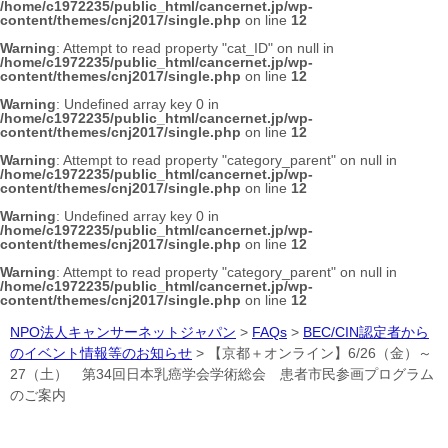
/home/c1972235/public_html/cancernet.jp/wp-
content/themes/cnj2017/single.php
on line
12
Warning
: Attempt to read property "cat_ID" on null in
/home/c1972235/public_html/cancernet.jp/wp-
content/themes/cnj2017/single.php
on line
12
Warning
: Undefined array key 0 in
/home/c1972235/public_html/cancernet.jp/wp-
content/themes/cnj2017/single.php
on line
12
Warning
: Attempt to read property "category_parent" on null in
/home/c1972235/public_html/cancernet.jp/wp-
content/themes/cnj2017/single.php
on line
12
Warning
: Undefined array key 0 in
/home/c1972235/public_html/cancernet.jp/wp-
content/themes/cnj2017/single.php
on line
12
Warning
: Attempt to read property "category_parent" on null in
/home/c1972235/public_html/cancernet.jp/wp-
content/themes/cnj2017/single.php
on line
12
NPO法人キャンサーネットジャパン
>
FAQs
>
BEC/CIN認定者から
のイベント情報等のお知らせ
>
【京都＋オンライン】6/26（金）～
27（土） 第34回日本乳癌学会学術総会 患者市民参画プログラム
のご案内