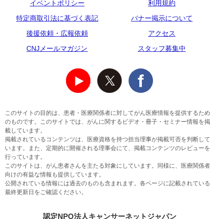
イベントポリシー
利用規約
特定商取引法に基づく表記
バナー掲示について
後援依頼・広報依頼
アクセス
CNJメールマガジン
スタッフ募集中
このサイトの目的は、患者・医療関係者に対してがん医療情報を提供するため
のものです。このサイトでは、がんに関するビデオ・冊子・セミナー情報を掲
載しています。
掲載されているコンテンツは、医療資格を持つ担当理事が掲載可否を判断して
います。また、定期的に開催される理事会にて、掲載コンテンツのレビューを
行っています。
このサイトは、がん患者さんを主たる対象にしています。同様に、医療関係者
向けの有益な情報も提供しています。
公開されている情報には過去のものも含まれます。各ページに記載されている
最終更新日をご確認ください。
認定NPO法人キャンサーネットジャパン