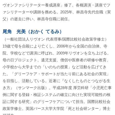
ヴオンファシリテーター養成講座」修了。各種講演・講座でフ
ァシリテーターや講師を務める。2025年、林昌寺先代住職（実
父）の逝去に伴い、林昌寺住職に就任。
尾角 光美（おかく てるみ）
（一般社団法人リヴオン 代表理事/国際比較社会政策学修士）
19歳で母を自殺により亡くし、2006年から全国の自治体、寺
院、学校などで講演に呼ばれ、2009年リヴオンを立ち上げる。
母の日プロジェクト、遺児支援、僧侶や医療者の研修や教育、
小学校から大学までの「いのちの授業」など活動を広げてき
た。「グリーフケア・サポートが当たり前にある社会の実現」
を目指し、活動している。近著に『なくしたものとつながる生
き方』（サンマーク出版）。平成28年度 厚労科研「小児死亡事
例に関する登録・検証システムの確立に向けた実現可能性の検
証に関する研究」のグリーフケアについて担当。国際比較社会
政策学修士。英国バース大学大学院「死と社会研ンター」博士