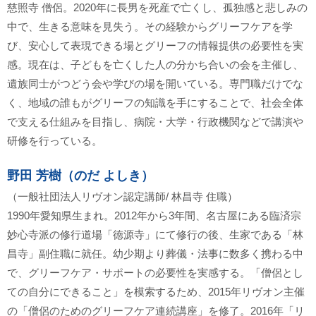
慈照寺 僧侶。2020年に長男を死産で亡くし、孤独感と悲しみの
中で、生きる意味を見失う。その経験からグリーフケアを学
び、安心して表現できる場とグリーフの情報提供の必要性を実
感。現在は、子どもを亡くした人の分かち合いの会を主催し、
遺族同士がつどう会や学びの場を開いている。専門職だけでな
く、地域の誰もがグリーフの知識を手にすることで、社会全体
で支える仕組みを目指し、病院・大学・行政機関などで講演や
研修を行っている。
野田 芳樹（のだ よしき）
（一般社団法人リヴオン認定講師/ 林昌寺 住職）
1990年愛知県生まれ。2012年から3年間、名古屋にある臨済宗
妙心寺派の修行道場「徳源寺」にて修行の後、生家である「林
昌寺」副住職に就任。幼少期より葬儀・法事に数多く携わる中
で、グリーフケア・サポートの必要性を実感する。「僧侶とし
ての自分にできること」を模索するため、2015年リヴオン主催
の「僧侶のためのグリーフケア連続講座」を修了。2016年「リ