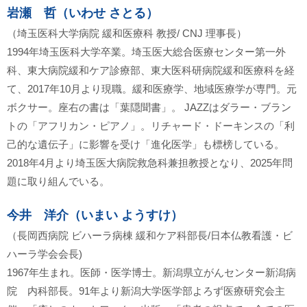
岩瀬 哲（いわせ さとる）
（埼玉医科大学病院 緩和医療科 教授/ CNJ 理事長）
1994年埼玉医科大学卒業。埼玉医大総合医療センター第一外
科、東大病院緩和ケア診療部、東大医科研病院緩和医療科を経
て、2017年10月より現職。緩和医療学、地域医療学が専門。元
ボクサー。座右の書は「葉隠聞書」。 JAZZはダラー・ブラン
トの「アフリカン・ピアノ」。リチャード・ドーキンスの「利
己的な遺伝子」に影響を受け「進化医学」も標榜している。
2018年4月より埼玉医大病院救急科兼担教授となり、2025年問
題に取り組んでいる。
今井 洋介（いまい ようすけ）
（長岡西病院 ビハーラ病棟 緩和ケア科部長/日本仏教看護・ビ
ハーラ学会会長)
1967年生まれ。医師・医学博士。新潟県立がんセンター新潟病
院 内科部長。91年より新潟大学医学部よろず医療研究会主