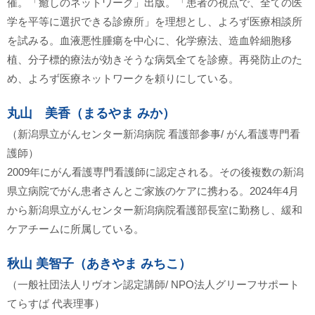
催。「癒しのネットワーク」出版。「患者の視点で、全ての医
学を平等に選択できる診療所」を理想とし、よろず医療相談所
を試みる。血液悪性腫瘍を中心に、化学療法、造血幹細胞移
植、分子標的療法が効きそうな病気全てを診療。再発防止のた
め、よろず医療ネットワークを頼りにしている。
丸山 美香（まるやま みか）
（新潟県立がんセンター新潟病院 看護部参事/ がん看護専門看
護師）
2009年にがん看護専門看護師に認定される。その後複数の新潟
県立病院でがん患者さんとご家族のケアに携わる。2024年4月
から新潟県立がんセンター新潟病院看護部長室に勤務し、緩和
ケアチームに所属している。
秋山 美智子（あきやま みちこ）
（一般社団法人リヴオン認定講師/ NPO法人グリーフサポート
てらすば 代表理事）