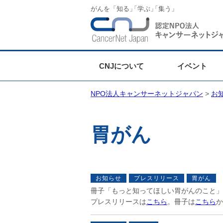
がんを「知る
」
「学ぶ
」
「集う」
CNJについて
イベント
NPO法人キャンサーネットジャパン
>
お
胃がん
2
お知らせ
プレスリリース
胃がん
冊子「もっと知ってほしい胃がんのこと」
プレスリリースは
こちら
。冊子は
こちら
か