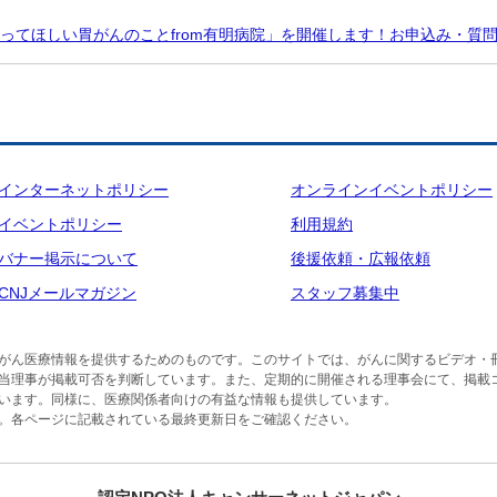
知ってほしい胃がんのことfrom有明病院」を開催します！お申込み・質
インターネットポリシー
オンラインイベントポリシー
イベントポリシー
利用規約
バナー掲示について
後援依頼・広報依頼
CNJメールマガジン
スタッフ募集中
がん医療情報を提供するためのものです。このサイトでは、がんに関するビデオ・
当理事が掲載可否を判断しています。また、定期的に開催される理事会にて、掲載
います。同様に、医療関係者向けの有益な情報も提供しています。
。各ページに記載されている最終更新日をご確認ください。