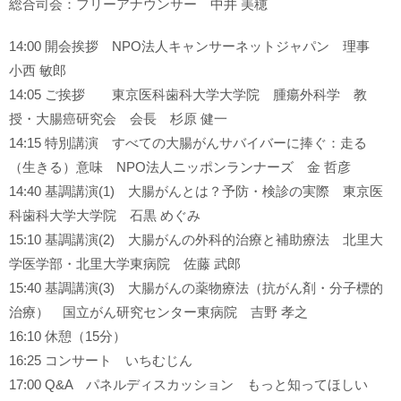
総合司会：フリーアナウンサー 中井 美穂
14:00 開会挨拶 NPO法人キャンサーネットジャパン 理事
小西 敏郎
14:05 ご挨拶 東京医科歯科大学大学院 腫瘍外科学 教
授・大腸癌研究会 会長 杉原 健一
14:15 特別講演 すべての大腸がんサバイバーに捧ぐ：走る
（生きる）意味 NPO法人ニッポンランナーズ 金 哲彦
14:40 基調講演(1) 大腸がんとは？予防・検診の実際 東京医
科歯科大学大学院 石黒 めぐみ
15:10 基調講演(2) 大腸がんの外科的治療と補助療法 北里大
学医学部・北里大学東病院 佐藤 武郎
15:40 基調講演(3) 大腸がんの薬物療法（抗がん剤・分子標的
治療） 国立がん研究センター東病院 吉野 孝之
16:10 休憩（15分）
16:25 コンサート いちむじん
17:00 Q&A パネルディスカッション もっと知ってほしい