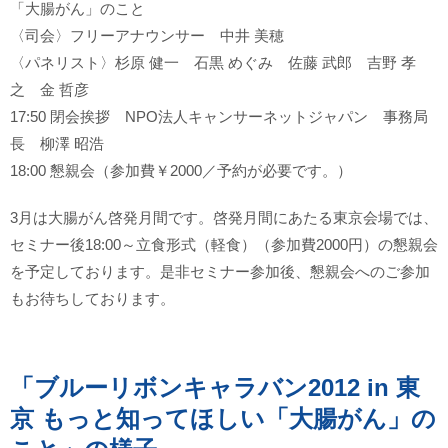
「大腸がん」のこと
〈司会〉フリーアナウンサー 中井 美穂
〈パネリスト〉杉原 健一 石黒 めぐみ 佐藤 武郎 吉野 孝
之 金 哲彦
17:50 閉会挨拶 NPO法人キャンサーネットジャパン 事務局
長 柳澤 昭浩
18:00 懇親会（参加費￥2000／予約が必要です。）
3月は大腸がん啓発月間です。啓発月間にあたる東京会場では、
セミナー後18:00～立食形式（軽食）（参加費2000円）の懇親会
を予定しております。是非セミナー参加後、懇親会へのご参加
もお待ちしております。
「ブルーリボンキャラバン2012 in 東
京 もっと知ってほしい「大腸がん」の