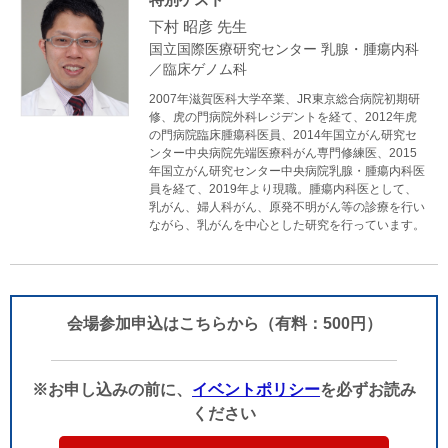
下村 昭彦 先生
国立国際医療研究センター 乳腺・腫瘍内科
／臨床ゲノム科
2007年滋賀医科大学卒業、JR東京総合病院初期研
修、虎の門病院外科レジデントを経て、2012年虎
の門病院臨床腫瘍科医員、2014年国立がん研究セ
ンター中央病院先端医療科がん専門修練医、2015
年国立がん研究センター中央病院乳腺・腫瘍内科医
員を経て、2019年より現職。腫瘍内科医として、
乳がん、婦人科がん、原発不明がん等の診療を行い
ながら、乳がんを中心とした研究を行っています。
会場参加申込はこちらから（有料：500円）
※お申し込みの前に、
イベントポリシー
を必ずお読み
ください