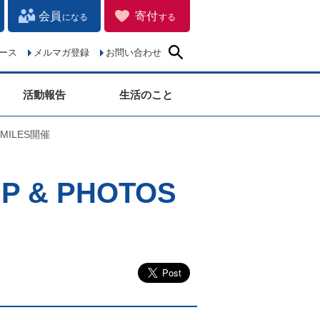
会員
寄付
になる
する
ース
メルマガ登録
お問い合わせ
活動報告
生活のこと
 SMILES開催
UP & PHOTOS