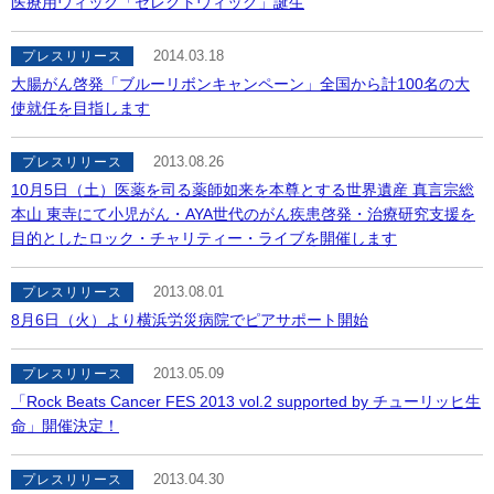
医療用ウィッグ「セレクトウィッグ」誕生
2014.03.18
プレスリリース
大腸がん啓発「ブルーリボンキャンペーン」全国から計100名の大
使就任を目指します
2013.08.26
プレスリリース
10月5日（土）医薬を司る薬師如来を本尊とする世界遺産 真言宗総
本山 東寺にて小児がん・AYA世代のがん疾患啓発・治療研究支援を
目的としたロック・チャリティー・ライブを開催します
2013.08.01
プレスリリース
8月6日（火）より横浜労災病院でピアサポート開始
2013.05.09
プレスリリース
「Rock Beats Cancer FES 2013 vol.2 supported by チューリッヒ生
命」開催決定！
2013.04.30
プレスリリース