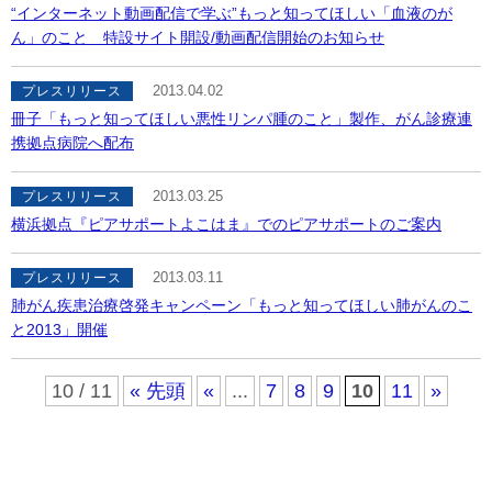
“インターネット動画配信で学ぶ”もっと知ってほしい「血液のが
ん」のこと 特設サイト開設/動画配信開始のお知らせ
2013.04.02
プレスリリース
冊子「もっと知ってほしい悪性リンパ腫のこと」製作、がん診療連
携拠点病院へ配布
2013.03.25
プレスリリース
横浜拠点『ピアサポートよこはま』でのピアサポートのご案内
2013.03.11
プレスリリース
肺がん疾患治療啓発キャンペーン「もっと知ってほしい肺がんのこ
と2013」開催
10 / 11
« 先頭
«
...
7
8
9
10
11
»