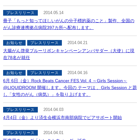
2014.05.14
プレスリリース
冊子「もっと知ってほしいがんの分子標的薬のこと」製作、全国の
がん診療連携拠点病院397カ所へ配布します。
2014.04.21
お知らせ
プレスリリース
大腸がん啓発ブルーリボンキャンペーンアンバサダー（大使）に現
在78名が就任
2014.04.16
お知らせ
プレスリリース
6月 6日（金）Rock Beats Cancer FES Vol. 4 ～Girls Session～
@LIQUIDROOM 開催します。今回の テーマは 、Girls Session と題
し「女性のがん（病気）」を取り上げます。
2014.04.03
プレスリリース
4月4日（金）より済生会横浜市南部病院でピアサポート開始
2014.04.01
プレスリリース