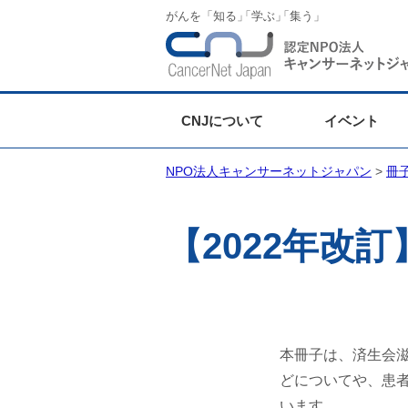
がんを「知る
」
「学ぶ
」
「集う」
CNJについて
イベント
NPO法人キャンサーネットジャパン
>
冊
【2022年改
本冊子は、済生会
どについてや、患
います。