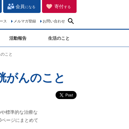
会員
寄付
になる
する
ース
メルマガ登録
お問い合わせ
活動報告
生活のこと
んのこと
膀胱がんのこと
のや標準的な治療な
0ページにまとめて