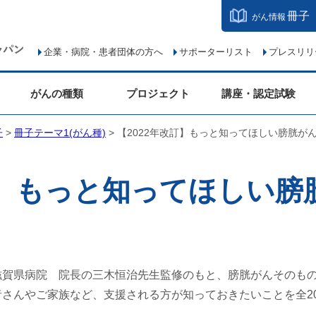
冊子
がん情報
企業・病院・患者団体の方へ
サポーターリスト
プレスリリ
がんの種類
プロジェクト
講座・認定試験
子
>
冊子テーマ1(がん種)
> 【2022年改訂】もっと知ってほしい膀胱が
訂】もっと知ってほしい
滋賀県病院 院長の三木恒治先生監修のもと、膀胱がんそのも
者さんやご家族など、支援される方が知っておきたいことを全2