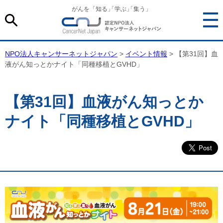
がんを「知る
」
「学ぶ
」
「集う」
NPO法人キャンサーネットジャパン
>
イベント情報
> 【第31回】血
液がん知っとかナイト「同種移植とGVHD」
【第31回】血液がん知っとか
ナイト「同種移植とGVHD」