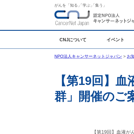
がんを「知る
」
「学ぶ
」
「集う」
CNJについて
イベント
NPO法人キャンサーネットジャパン
>
お
【第19回】
群」開催のご
【第19回】血液が