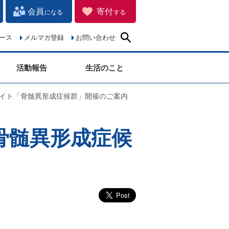
会員
寄付
になる
する
ース
メルマガ登録
お問い合わせ
活動報告
生活のこと
ナイト「骨髄異形成症候群」開催のご案内
骨髄異形成症候