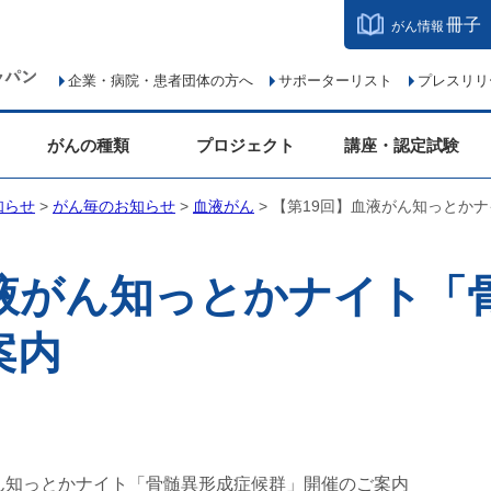
冊子
がん情報
企業・病院・患者団体の方へ
サポーターリスト
プレスリリ
がんの種類
プロジェクト
講座・認定試験
知らせ
>
がん毎のお知らせ
>
血液がん
> 【第19回】血液がん知っとか
血液がん知っとかナイト「
案内
ん知っとかナイト「骨髄異形成症候群」開催のご案内