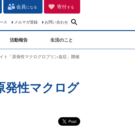
会員
寄付
になる
する
ース
メルマガ登録
お問い合わせ
活動報告
生活のこと
ナイト「原発性マクログロブリン血症」開催
原発性マクログ