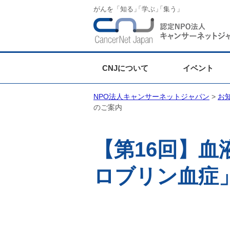
がんを「知る
」
「学ぶ
」
「集う」
CNJについて
イベント
NPO法人キャンサーネットジャパン
>
お
のご案内
【第16回】
ロブリン血症