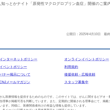
ん知っとかナイト「原発性マクログロブリン血症」開催のご案
公開日：2025年4月10日 最終
インターネットポリシー
オンラインイベントポリシー
イベントポリシー
利用規約
バナー掲示について
後援依頼・広報依頼
CNJメールマガジン
スタッフ募集中
がん医療情報を提供するためのものです。このサイトでは、がんに関するビデオ・
当理事が掲載可否を判断しています。また、定期的に開催される理事会にて、掲載
います。同様に、医療関係者向けの有益な情報も提供しています。