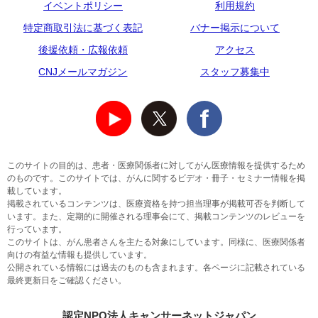
イベントポリシー
利用規約
特定商取引法に基づく表記
バナー掲示について
後援依頼・広報依頼
アクセス
CNJメールマガジン
スタッフ募集中
このサイトの目的は、患者・医療関係者に対してがん医療情報を提供するため
のものです。このサイトでは、がんに関するビデオ・冊子・セミナー情報を掲
載しています。
掲載されているコンテンツは、医療資格を持つ担当理事が掲載可否を判断して
います。また、定期的に開催される理事会にて、掲載コンテンツのレビューを
行っています。
このサイトは、がん患者さんを主たる対象にしています。同様に、医療関係者
向けの有益な情報も提供しています。
公開されている情報には過去のものも含まれます。各ページに記載されている
最終更新日をご確認ください。
認定NPO法人キャンサーネットジャパン