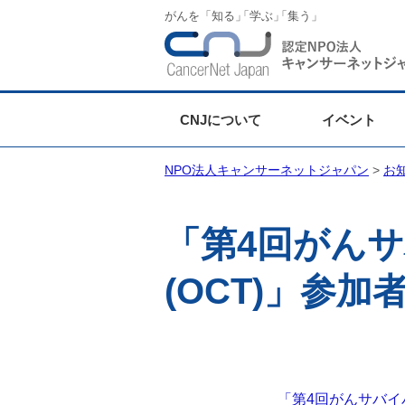
がんを「知る
」
「学ぶ
」
「集う」
CNJについて
イベント
NPO法人キャンサーネットジャパン
>
お
「第4回がん
(OCT)」参
「第4回がんサバイ