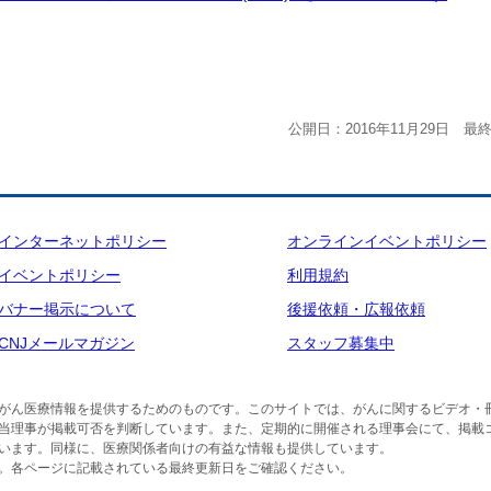
公開日：2016年11月29日 最終
インターネットポリシー
オンラインイベントポリシー
イベントポリシー
利用規約
バナー掲示について
後援依頼・広報依頼
CNJメールマガジン
スタッフ募集中
がん医療情報を提供するためのものです。このサイトでは、がんに関するビデオ・
当理事が掲載可否を判断しています。また、定期的に開催される理事会にて、掲載
います。同様に、医療関係者向けの有益な情報も提供しています。
。各ページに記載されている最終更新日をご確認ください。