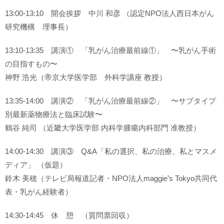
13:00-13:10 開会挨拶 中川 和彦 （認定NPO法人西日本がん
研究機構 理事長）
13:10-13:35 講演① 「乳がん治療最前線①」 〜乳がん手術
の目指すもの〜
神野 浩光（帝京大学医学部 外科学講座 教授）
13:35-14:00 講演② 「乳がん治療最前線②」 〜サブタイプ
別最新薬物療法と臨床試験〜
鶴谷 純司 （近畿大学医学部 内科学腫瘍内科部門 准教授）
14:00-14:30 講演③ Q&A「私の選択、私の治療、私とマスメ
ディア」 （仮題）
鈴木 美穂（テレビ局報道記者・NPO法人maggie’s Tokyo共同代
表・乳がん経験者）
14:30-14:45 休 憩 （質問票回収）