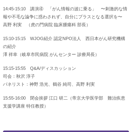
14:45-15:10 講演④ 「がん情報の波に乗る」 〜刺激的な情
報や不毛な論争に惑わされず、自分にプラスとなる選択を〜
高野 利実 （虎の門病院 臨床腫瘍科 部長）
15:10-15:15 WJOG紹介 認定NPO法人 西日本がん研究機構
の紹介
澤 祥幸（岐阜市民病院 がんセンター 診療局長）
15:15-15:55 Q&A/ディスカッション
司会：秋沢 淳子
パネリスト：神野 浩光、鶴谷 純司、高野 利実
15:55-16:00 閉会挨拶 江口 研二（帝京大学医学部 難治疾患
支援学講座 特任教授）