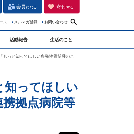
会員
寄付
になる
する
ース
メルマガ登録
お問い合わせ
活動報告
生活のこと
子「もっと知ってほしい多発性骨髄腫のこ
と知ってほしい
連携拠点病院等