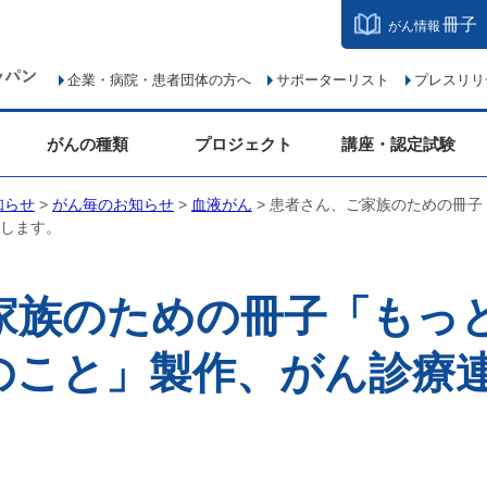
冊子
がん情報
企業・病院・患者団体の方へ
サポーターリスト
プレスリリ
がんの種類
プロジェクト
講座・認定試験
知らせ
>
がん毎のお知らせ
>
血液がん
> 患者さん、ご家族のための冊
します。
家族のための冊子「もっ
のこと」製作、がん診療
。