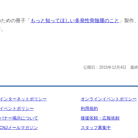
のための冊子「
もっと知ってほしい多発性骨髄腫のこと
」製作
す。
公開日：2015年12月4日 最終
インターネットポリシー
オンラインイベントポリシー
イベントポリシー
利用規約
バナー掲示について
後援依頼・広報依頼
CNJメールマガジン
スタッフ募集中