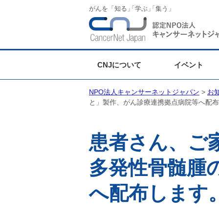
がんを「知る
」
「学ぶ
」
「集う」
CNJについて
イベント
NPO法人キャンサーネットジャパン
>
お
と」製作、がん診療連携拠点病院等へ配布
患者さん、ご
多発性骨髄腫
へ配布します