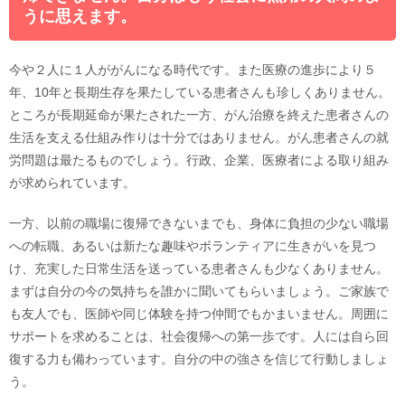
うに思えます。
今や２人に１人ががんになる時代です。また医療の進歩により５
年、10年と長期生存を果たしている患者さんも珍しくありません。
ところが長期延命が果たされた一方、がん治療を終えた患者さんの
生活を支える仕組み作りは十分ではありません。がん患者さんの就
労問題は最たるものでしょう。行政、企業、医療者による取り組み
が求められています。
一方、以前の職場に復帰できないまでも、身体に負担の少ない職場
への転職、あるいは新たな趣味やボランティアに生きがいを見つ
け、充実した日常生活を送っている患者さんも少なくありません。
まずは自分の今の気持ちを誰かに聞いてもらいましょう。ご家族で
も友人でも、医師や同じ体験を持つ仲間でもかまいません。周囲に
サポートを求めることは、社会復帰への第一歩です。人には自ら回
復する力も備わっています。自分の中の強さを信じて行動しましょ
う。