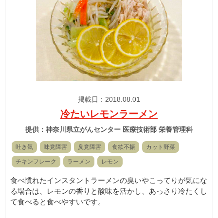
掲載日：2018.08.01
冷たいレモンラーメン
提供：神奈川県立がんセンター 医療技術部 栄養管理科
吐き気
味覚障害
臭覚障害
食欲不振
カット野菜
チキンフレーク
ラーメン
レモン
食べ慣れたインスタントラーメンの臭いやこってりが気にな
る場合は、レモンの香りと酸味を活かし、あっさり冷たくし
て食べると食べやすいです。