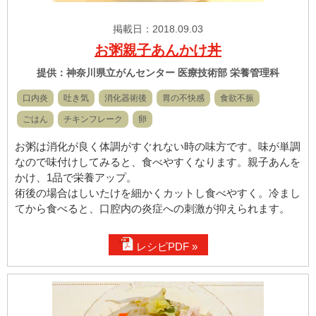
掲載日：2018.09.03
お粥親子あんかけ丼
提供：神奈川県立がんセンター 医療技術部 栄養管理科
口内炎
吐き気
消化器術後
胃の不快感
食欲不振
ごはん
チキンフレーク
卵
お粥は消化が良く体調がすぐれない時の味方です。味が単調
なので味付けしてみると、食べやすくなります。親子あんを
かけ、1品で栄養アップ。
術後の場合はしいたけを細かくカットし食べやすく。冷まし
てから食べると、口腔内の炎症への刺激が抑えられます。
レシピPDF »