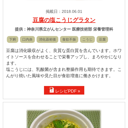
掲載日：2018.06.01
豆腐の塩こうじグラタン
提供：神奈川県立がんセンター 医療技術部 栄養管理科
下痢
口内炎
消化器術後
食欲不振
こうじ
豆腐
豆腐は消化吸収がよく、良質な蛋白質を含んでいます。ホワ
イトソースを合わせることで栄養アップし、まろやかになり
ます。
塩こうじには、乳酸菌が含まれ整腸作用も期待できます。こ
んがり焼いた風味や見た目が食欲増進に働きかけます。
レシピPDF »