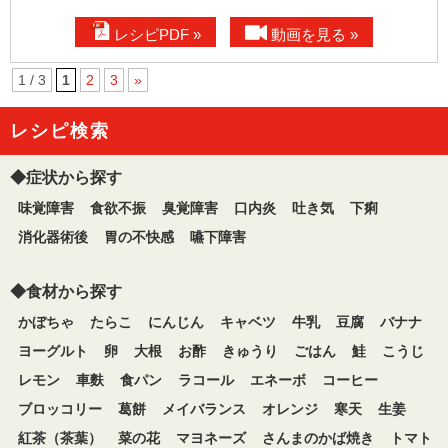
レシピPDF »
動画を見る »
1 / 3
1
2
3
»
レシピ検索
◆症状から探す
味覚障害
食欲不振
臭覚障害
口内炎
吐き気
下痢
消化器術後
胃の不快感
嚥下障害
◆食材から探す
かぼちゃ
たらこ
にんじん
キャベツ
牛乳
豆腐
バナナ
ヨーグルト
卵
大根
お酢
きゅうり
ごはん
鮭
こうじ
レモン
車麩
食パン
ラコール
エネーボ
コーヒー
ブロッコリー
葛餅
メイバランス
オレンジ
寒天
生姜
紅茶（茶葉）
菜の花
マヨネーズ
さんまのかば焼き
トマト