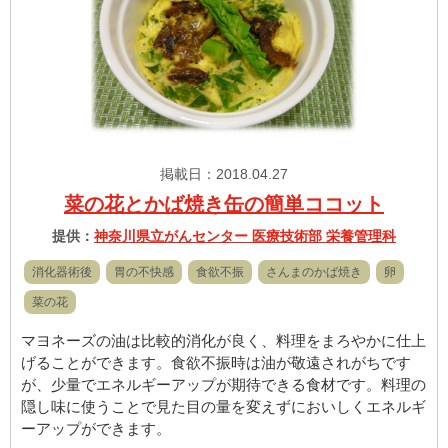
掲載日：2018.04.27
菜の花とかば焼き缶の簡単ココット
提供：
神奈川県立がんセンター 医療技術部 栄養管理科
消化器術後
胃の不快感
食欲不振
さんまのかば焼き
卵
菜の花
マヨネーズの油は比較的消化が良く、料理をまろやかに仕上
げることができます。食欲不振時は油が敬遠されがちです
が、少量でエネルギーアップが期待できる食材です。料理の
隠し味に使うことで見た目の量を変えずにおいしくエネルギ
ーアップができます。