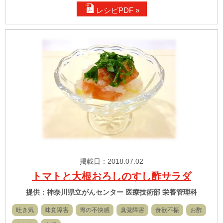
レシピPDF »
掲載日：2018.07.02
トマトと大根おろしのすし酢サラダ
提供：神奈川県立がんセンター 医療技術部 栄養管理科
吐き気
味覚障害
胃の不快感
臭覚障害
食欲不振
お酢