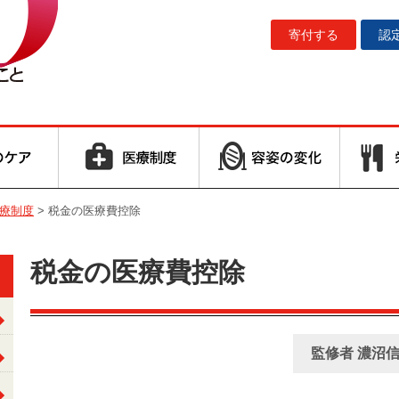
寄付する
認
療制度
>
税金の医療費控除
税金の医療費控除
監修者 濃沼