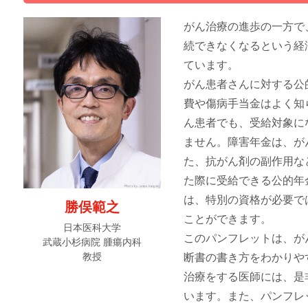
がん治療の進歩の一方で
続できなくなるという経
ています。
がん患者さんに対する公
費や傷病手当金はよく知
ん患者でも、受給対象に
ません。障害年金は、が
た、抗がん剤の副作用な
た際に受給できる公的年
は、特別の資格が必要で
勝俣範之
ことができます。
日本医科大学
このパンフレットは、が
武蔵小杉病院 腫瘍内科
教授
断書の書き方をわかりや
治療をする医師には、是
います。また、パンフレ