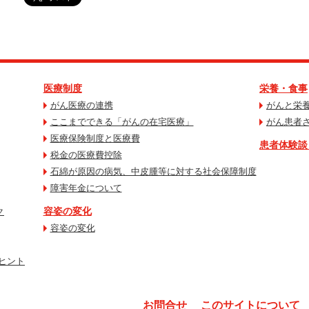
医療制度
栄養・食事
がん医療の連携
がんと栄
ここまでできる「がんの在宅医療」
がん患者
医療保険制度と医療費
患者体験談
税金の医療費控除
石綿が原因の病気、中皮腫等に対する社会保障制度
障害年金について
容姿の変化
ク
容姿の変化
ヒント
お問合せ
このサイトについて