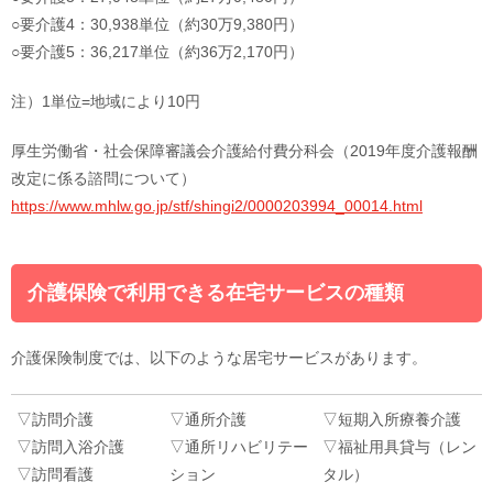
○要介護4：30,938単位（約30万9,380円）
○要介護5：36,217単位（約36万2,170円）
注）1単位=地域により10円
厚生労働省・社会保障審議会介護給付費分科会（2019年度介護報酬
改定に係る諮問について）
https://www.mhlw.go.jp/stf/shingi2/0000203994_00014.html
介護保険で利用できる在宅サービスの種類
介護保険制度では、以下のような居宅サービスがあります。
▽訪問介護
▽通所介護
▽短期入所療養介護
▽訪問入浴介護
▽通所リハビリテー
▽福祉用具貸与（レン
▽訪問看護
ション
タル）