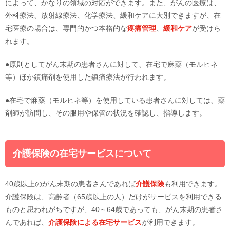
によって、かなりの領域の対応ができます。また、がんの医療は、
外科療法、放射線療法、化学療法、緩和ケアに大別できますが、在
宅医療の場合は、専門的かつ本格的な
疼痛管理
、
緩和ケア
が受けら
れます。
●原則としてがん末期の患者さんに対して、在宅で麻薬（モルヒネ
等）ほか鎮痛剤を使用した鎮痛療法が行われます。
●在宅で麻薬（モルヒネ等）を使用している患者さんに対しては、薬
剤師が訪問し、その服用や保管の状況を確認し、指導します。
介護保険の在宅サービスについて
40歳以上のがん末期の患者さんであれば
介護保険
も利用できます。
介護保険は、高齢者（65歳以上の人）だけがサービスを利用できる
ものと思われがちですが、40～64歳であっても、がん末期の患者さ
んであれば、
介護保険による在宅サービス
が利用できます。