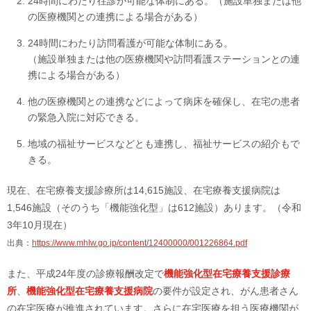
24時間にわたり往診が可能な体制にある。（施設単独または他
の医療機関との連携による場合がある）
24時間にわたり訪問看護が可能な体制にある。
（施設単独または他の医療機関や訪問看護ステーションとの連
携による場合がある）
他の医療機関との連携などによって病床を確保し、在宅の患者
の緊急入院に対応できる。
地域の福祉サービスなどとも連携し、福祉サービスの紹介もで
きる。
現在、在宅療養支援診療所は14,615施設、在宅療養支援病院は
1,546施設（そのうち「機能強化型」は612施設）あります。（令和
3年10月現在）
出典：
https://www.mhlw.go.jp/content/12400000/001226864.pdf
また、平成24年度の診療報酬改定で
機能強化型在宅療養支援診療
所
、
機能強化型在宅療養支援病院
の要件が設定され、がん患者さん
の在宅医療が推進されています。さらに在宅医療を担う医療機関が