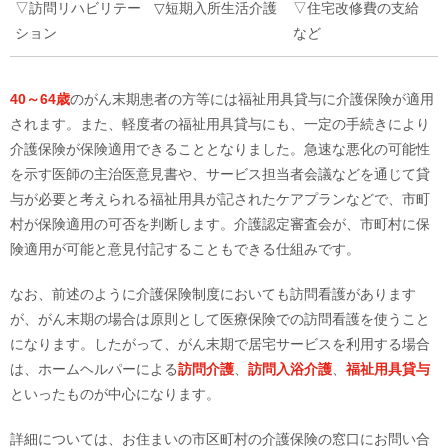
▽訪問リハビリテー
▽短期入所生活介護
▽住宅改修費の支給
ション
など
40～64歳
のがん末期患者の方等には福祉用具貸与に介護保険が適用
されます。また、軽度者の福祉用具貸与にも、一定の手続きにより
介護保険が保険適用できることとなりました。急速な悪化の可能性
を示す医師の主治医意見書や、サービス担当者会議などを通じて貸
与が必要と考えられる福祉用具が記されたケアプランなどで、市町
村が保険適用の可否を判断します。介護認定審査会が、市町村に保
険適用が可能と意見付記することもできる仕組みです。
なお、前述のように介護保険制度においても訪問看護があります
が、がん末期の場合は原則として医療保険での訪問看護を使うこと
になります。したがって、がん末期で居宅サービスを利用する場合
は、ホームヘルパーによる
訪問介護
、
訪問入浴介護
、
福祉用具貸与
といったものが中心になります。
詳細については、お住まいの市区町村の介護保険の窓口にお問い合