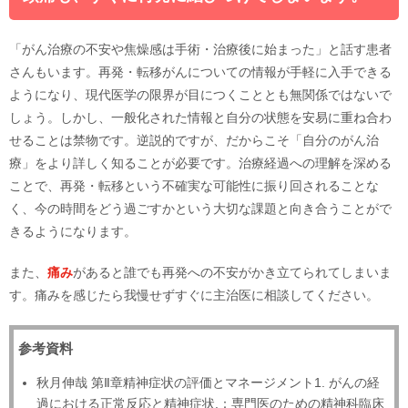
「がん治療の不安や焦燥感は手術・治療後に始まった」と話す患者
さんもいます。再発・転移がんについての情報が手軽に入手できる
ようになり、現代医学の限界が目につくこととも無関係ではないで
しょう。しかし、一般化された情報と自分の状態を安易に重ね合わ
せることは禁物です。逆説的ですが、だからこそ「自分のがん治
療」をより詳しく知ることが必要です。治療経過への理解を深める
ことで、再発・転移という不確実な可能性に振り回されることな
く、今の時間をどう過ごすかという大切な課題と向き合うことがで
きるようになります。
また、
痛み
があると誰でも再発への不安がかき立てられてしまいま
す。痛みを感じたら我慢せずすぐに主治医に相談してください。
参考資料
秋月伸哉 第Ⅱ章精神症状の評価とマネージメント1. がんの経
過における正常反応と精神症状.：専門医のための精神科臨床