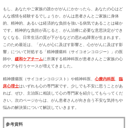
もし、あなたやご家族の誰かががんにかかったら、あなたの心はど
んな感情を経験するでしょうか。がんは患者さんとご家族に身体
的、精神的、あるいは経済的な負担を強いる病気であることは確か
です。精神的な負担が高じると、がん治療に必要な意思決定ができ
なくなる、日常生活の質が下がるなどの思わぬ障害が生まれます。
このため最近は、「がんが心に及ぼす影響と、心ががんに及ぼす影
響」について対処する「精神腫瘍科（サイコオンコロジー）」の医
師や、
緩和ケアチーム
に所属する精神科医が患者さんとご家族の心
のケアを行うケースが増えてきました。
精神腫瘍医（サイコオンコロジスト）や精神科医、
心療内科医
、
臨
床心理士
はいずれも心の専門家です。少しでも不安に思うことがあ
れば、ぜひ、主治医に相談して心の専門家を紹介してもらってくだ
さい。次のページからは、がん患者さんが向き合う不安な気持ちや
悩みの解決策について解説していきます。
参考資料