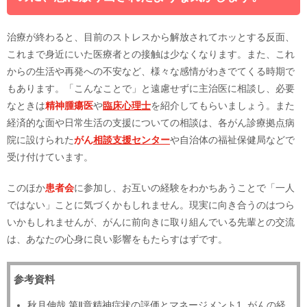
治療が終わると、目前のストレスから解放されてホッとする反面、
これまで身近にいた医療者との接触は少なくなります。また、これ
からの生活や再発への不安など、様々な感情がわきでてくる時期で
もあります。「こんなことで」と遠慮せずに主治医に相談し、必要
なときは
精神腫瘍医
や
臨床心理士
を紹介してもらいましょう。また
経済的な面や日常生活の支援についての相談は、各がん診療拠点病
院に設けられた
がん
相談支援センター
や自治体の福祉保健局などで
受け付けています。
このほか
患者会
に参加し、お互いの経験をわかちあうことで「一人
ではない」ことに気づくかもしれません。現実に向き合うのはつら
いかもしれませんが、がんに前向きに取り組んでいる先輩との交流
は、あなたの心身に良い影響をもたらすはずです。
参考資料
秋月伸哉 第Ⅱ章精神症状の評価とマネージメント1. がんの経