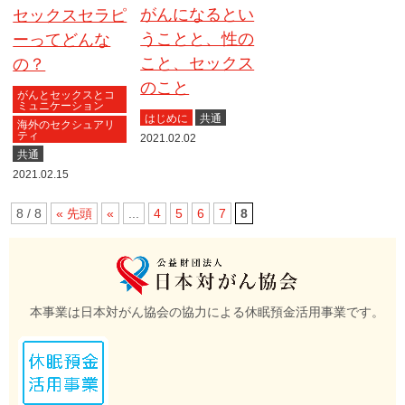
がんになるとい
セックスセラピ
うことと、性の
ーってどんな
こと、セックス
の？
のこと
がんとセックスとコ
ミュニケーション
はじめに
共通
海外のセクシュアリ
ティ
2021.02.02
共通
2021.02.15
8 / 8
« 先頭
«
...
4
5
6
7
8
本事業は日本対がん協会の協力による休眠預金活用事業です。