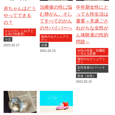
治療後の性に悩
中年期女性にと
赤ちゃんはどう
む肺がん、そし
っても性生活は
やってできる
てすべてのがん
重要～見過ごさ
の？
のサバイバーへ
れがちな女性が
からだのしくみ(子ど
ん体験者の性的
も向け性教育)
海外のセクシュアリ
小児
ティ
問題～
共通
2021.02.17
女性の性腺・性機能
2021.02.15
へ与える影響
海外のセクシュアリ
ティ
女性患者のパートナ
ー
患者（女性）
2021.02.15