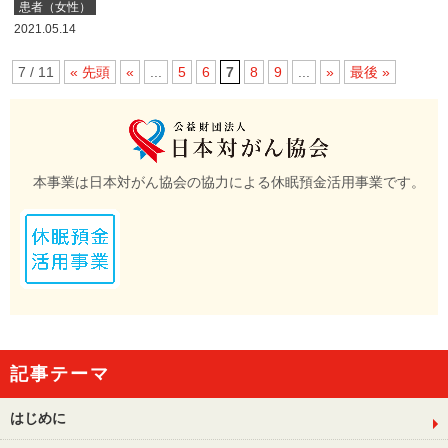
患者（女性）
2021.05.14
7 / 11
« 先頭
«
...
5
6
7
8
9
...
»
最後 »
本事業は日本対がん協会の協力による休眠預金活用事業です。
記事テーマ
はじめに