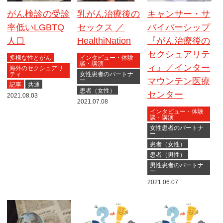
乳がん治療後の
キャンサー・サ
がん検診の受診
セックス ／
バイバーシップ
率低いLGBTQ
HealthiNation
『がん治療後の
人口
セクシュアリテ
インタビュー・体験
多様な性とがん
談・講演
ィ』／インター
海外のセクシュアリ
女性患者のパートナ
ティ
マウンテン医療
ー
記事
共通
患者（女性）
センター
2021.08.03
2021.07.08
インタビュー・体験
談・講演
女性患者のパートナ
ー
患者（女性）
患者（男性）
男性患者のパートナ
ー
2021.06.07