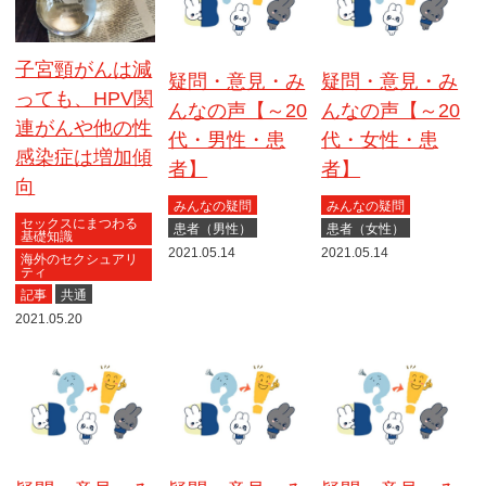
子宮頸がんは減
疑問・意見・み
疑問・意見・み
っても、HPV関
んなの声【～20
んなの声【～20
連がんや他の性
代・男性・患
代・女性・患
感染症は増加傾
者】
者】
向
みんなの疑問
みんなの疑問
セックスにまつわる
患者（男性）
患者（女性）
基礎知識
2021.05.14
2021.05.14
海外のセクシュアリ
ティ
記事
共通
2021.05.20