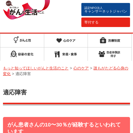
認定NPO法人
キャンサーネットジャパン
寄付する
もっと知ってほしいがんと生活のこと
>
心のケア
>
誰もがたどる心身の
変化
>
適応障害
適応障害
がん患者さんの10〜30％が経験するといわれて
います