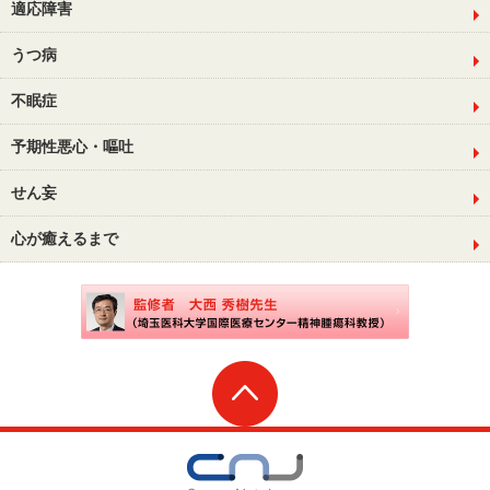
適応障害
うつ病
不眠症
予期性悪心・嘔吐
せん妄
心が癒えるまで