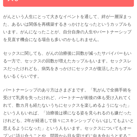
がんという人生にとって大きなイベントを通して、絆が一層深まっ
た、あるいは関係を再構築するきっかけとなったというカップルも
います。がんになったことが、自分自身の人生やパートナーシップ
を見直す機会になる場合も多いのかもしれません。
セックスに関しても、がんの治療後に回数が減ったサバイバーもい
る一方で、セックスの回数が増えたカップルもいます。セックスレ
スだったけれども、病気をきっかけにセックスが復活したカップル
もいるくらいです。
パートナーシップのあり方はさまざまです。「乳がんで全摘手術を
受けて乳房を失ったけれど、パートナーが術後の体も受け入れてく
れて、数カ月も経たないうちにセックスを楽しめるようになった」
という人もいれば、「治療後は裸になる姿を見られるのも嫌だった
けれども、2年が経過して徐々にスキンシップぐらいはしてもよいと
思えるようになった」という人もいます。セックスについてもオー
プンに語り合うことや、問題から目を背けずに向き合おうとするこ