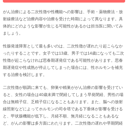
がん治療による二次性徴や性機能への影響は、手術・薬物療法・放
射線療法など治療内容や治療を受けた時期によって異なります。具
体的にどのような影響が生じる可能性があるかは担当医に聞いてみ
ましょう。
性腺発達障害として最も多いのは、二次性徴が遅れたり起こらなか
ったりすることです。女子では13歳、男子では14歳になっても二次
性徴が起こらなければ思春期遅発症である可能性があります。思春
期遅発症や性成熟が停止してしまった場合には、性ホルモンを補充
する治療を検討します。
二次性徴が順調に来ても、卵巣や精巣ががん治療の影響を受けてい
ると、女性の場合は40歳未満で閉経してしまう早発閉経、男性の場
合は無精子症、乏精子症になることもあります。また、脳への放射
線照射などによってホルモンの司令塔である下垂体が影響を受ける
と、甲状腺機能が低下し、月経不順、無月経になることもあるな
ど、がんの影響は多方面にわたります。二次性徴の遅れや早期閉経