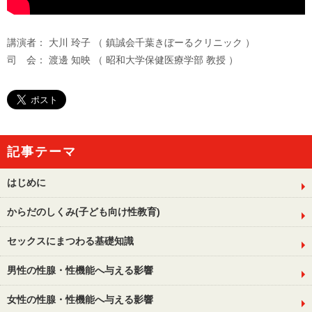
講演者： 大川 玲子 （ 鎮誠会千葉きぼーるクリニック ）
司 会： 渡邊 知映 （ 昭和大学保健医療学部 教授 ）
記事テーマ
はじめに
からだのしくみ(子ども向け性教育)
セックスにまつわる基礎知識
男性の性腺・性機能へ与える影響
女性の性腺・性機能へ与える影響