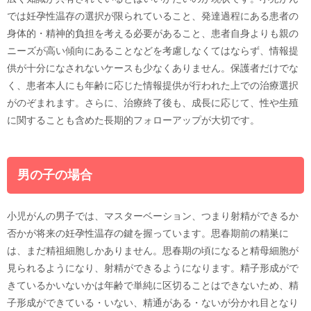
では妊孕性温存の選択が限られていること、発達過程にある患者の
身体的・精神的負担を考える必要があること、患者自身よりも親の
ニーズが高い傾向にあることなどを考慮しなくてはならず、情報提
供が十分になされないケースも少なくありません。保護者だけでな
く、患者本人にも年齢に応じた情報提供が行われた上での治療選択
がのぞまれます。さらに、治療終了後も、成長に応じて、性や生殖
に関することも含めた長期的フォローアップが大切です。
男の子の場合
小児がんの男子では、マスターベーション、つまり射精ができるか
否かが将来の妊孕性温存の鍵を握っています。思春期前の精巣に
は、まだ精祖細胞しかありません。思春期の頃になると精母細胞が
見られるようになり、射精ができるようになります。精子形成がで
きているかいないかは年齢で単純に区切ることはできないため、精
子形成ができている・いない、精通がある・ないが分かれ目となり