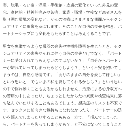
害、脱毛・るい痩・浮腫・手術創・皮膚の変化といった外見の変
化、身体的・精神的痛みや苦痛、家庭・職場・学校など患者さんを
取り囲む環境の変化など、がんの治療はさまざまな側面からセクシ
ュアリティに影響を及ぼします。そのことが自信の喪失を招き、パ
ートナーシップにも変化をもたらすことは考えうることです。
男女を象徴するような臓器の喪失や性機能障害を生じたとき、セク
シュアリティの喪失やそれに伴う自信の喪失だけでなく、「パート
ナーに受け入れてもらえないのではないか？」「自分からパートナ
ーが離れていってしまったらどうしよう？」という不安を抱いてし
まうのは、自然な感情です。「ありのままの自分を愛してほしい」
という思いと「でもいまの私を愛してくれるかしら？」という思い
の中で揺れ動くこともあるかもしれません。治療による心身双方へ
の苦痛の中にあったり、ちょっとしたからだの異変や検査結果に落
ち込んでいたりすることもあるでしょう。感染症のリスクも不安で
す。セックスに前向きな気持ちになれなかったり、パートナーの誘
いを拒んでしまったりすることもある一方で、「拒んでしまった
ら、パートナーを失ってしまうかも？」と不安になってしまうこと