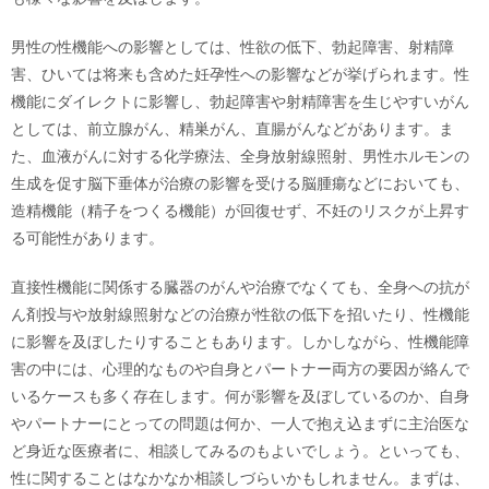
男性の性機能への影響としては、性欲の低下、勃起障害、射精障
害、ひいては将来も含めた妊孕性への影響などが挙げられます。性
機能にダイレクトに影響し、勃起障害や射精障害を生じやすいがん
としては、前立腺がん、精巣がん、直腸がんなどがあります。ま
た、血液がんに対する化学療法、全身放射線照射、男性ホルモンの
生成を促す脳下垂体が治療の影響を受ける脳腫瘍などにおいても、
造精機能（精子をつくる機能）が回復せず、不妊のリスクが上昇す
る可能性があります。
直接性機能に関係する臓器のがんや治療でなくても、全身への抗が
ん剤投与や放射線照射などの治療が性欲の低下を招いたり、性機能
に影響を及ぼしたりすることもあります。しかしながら、性機能障
害の中には、心理的なものや自身とパートナー両方の要因が絡んで
いるケースも多く存在します。何が影響を及ぼしているのか、自身
やパートナーにとっての問題は何か、一人で抱え込まずに主治医な
ど身近な医療者に、相談してみるのもよいでしょう。といっても、
性に関することはなかなか相談しづらいかもしれません。まずは、