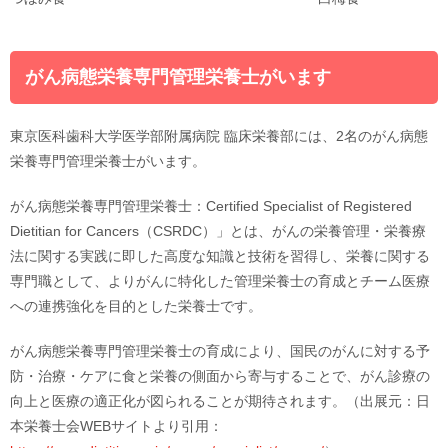
がん病態栄養専門管理栄養士がいます
東京医科歯科大学医学部附属病院 臨床栄養部には、2名のがん病態
栄養専門管理栄養士がいます。
がん病態栄養専門管理栄養士：Certified Specialist of Registered
Dietitian for Cancers（CSRDC）」とは、がんの栄養管理・栄養療
法に関する実践に即した高度な知識と技術を習得し、栄養に関する
専門職として、よりがんに特化した管理栄養士の育成とチーム医療
への連携強化を目的とした栄養士です。
がん病態栄養専門管理栄養士の育成により、国民のがんに対する予
防・治療・ケアに食と栄養の側面から寄与することで、がん診療の
向上と医療の適正化が図られることが期待されます。（出展元：日
本栄養士会WEBサイトより引用：