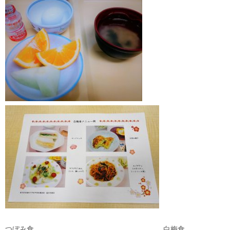
つぼみ食 白梅食