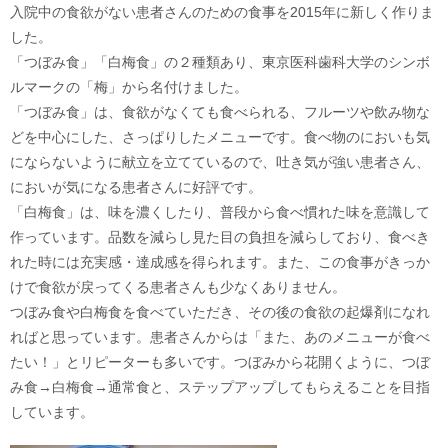
入院中の食欲がない患者さんのための食事を2015年に新しく作りま
した。
「つぼみ食」「白梅食」の２種類あり、東京医科歯科大学のシンボ
ルマークの「梅」から名付けました。
「つぼみ食」は、食欲がなくても食べられる、フルーツや飲み物な
どを中心にした、さっぱりしたメニューです。食べ物のにおいも気
にならないように献立を立てているので、吐き気が強い患者さん、
においが気になる患者さんに好評です。
「白梅食」は、味を濃くしたり、普段から食べ慣れた味を意識して
作っています。品数を減らし見た目の負担を減らしており、食べき
れた時には充実感・達成感を得られます。また、この食事がきっか
けで食欲が戻ってくる患者さんも少なくありません。
つぼみ食や白梅食を食べていただき、その後の食欲の起爆剤になれ
ればと思っています。患者さんからは「また、あのメニューが食べ
たい！」とリピーターも多いです。つぼみから花開くように、つぼ
み食→白梅食→通常食と、ステップアップしてもらえることを目指
しています。