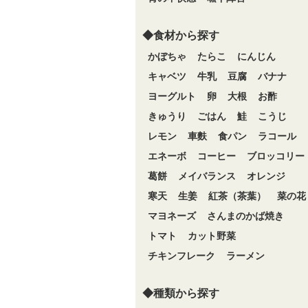
◆食材から探す
かぼちゃ
たらこ
にんじん
キャベツ
牛乳
豆腐
バナナ
ヨーグルト
卵
大根
お酢
きゅうり
ごはん
鮭
こうじ
レモン
車麩
食パン
ラコール
エネーボ
コーヒー
ブロッコリー
葛餅
メイバランス
オレンジ
寒天
生姜
紅茶（茶葉）
菜の花
マヨネーズ
さんまのかば焼き
トマト
カット野菜
チキンフレーク
ラーメン
◆種類から探す