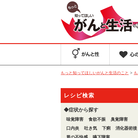
もっと知ってほしいがんと生活のこと
>
も
レシピ検索
◆症状から探す
味覚障害
食欲不振
臭覚障害
口内炎
吐き気
下痢
消化器術後
胃の不快感
嚥下障害