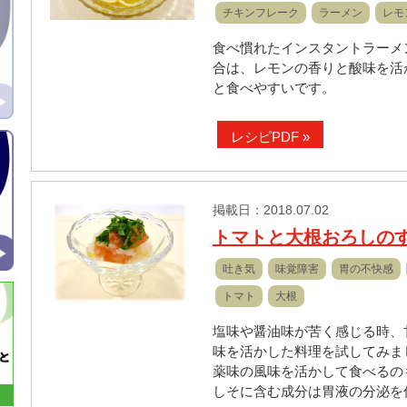
チキンフレーク
ラーメン
レモ
食べ慣れたインスタントラーメ
合は、レモンの香りと酸味を活
と食べやすいです。
レシピPDF »
掲載日：2018.07.02
トマトと大根おろしの
吐き気
味覚障害
胃の不快感
トマト
大根
塩味や醤油味が苦く感じる時、
味を活かした料理を試してみま
薬味の風味を活かして食べるの
しそに含む成分は胃液の分泌を