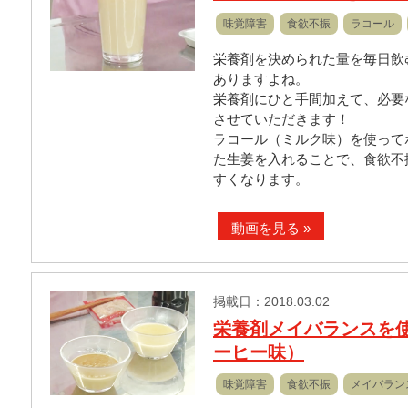
味覚障害
食欲不振
ラコール
栄養剤を決められた量を毎日飲
ありますよね。
栄養剤にひと手間加えて、必要
させていただきます！
ラコール（ミルク味）を使って
た生姜を入れることで、食欲不
すくなります。
動画を見る »
掲載日：2018.03.02
栄養剤メイバランスを
ーヒー味）
味覚障害
食欲不振
メイバラン